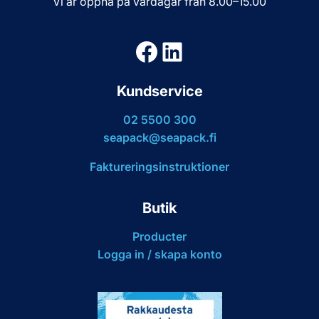
Vi är öppna på vardagar från 8.00–15.00
Facebook
LinkedIn
Kundservice
02 5500 300
seapack@seapack.fi
Faktureringsinstruktioner
Butik
Producter
Logga in / skapa konto