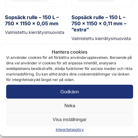
Sopsäck rulle – 150 L –
Sopsäck rulle – 150 L –
750 x 1150 x 0,05 mm
750 x 1150 x 0,11 mm –
”extra”
Valmistettu kierrätysmuovista
Valmistettu kierrätysmuovista
15 st/rulle, 10 rullar/låda, 360
Hantera cookies
rullar/pall
10 st/rulle, 6 rullar/låda, 216
Vi använder cookies för att förbättra användarupplevelsen. Beroende på
rullar/pall
2,73
€
(0 % moms)
/ rulle
dina val använder vi cookies för att anpassa innehåll, analysera
8,85
€
(0 % moms)
/ rulle
webbplatsens besökstrafik, stödja funktioner för sociala medier och rikta
marknadsföring. Du kan alltid ändra dina cookieinställningar via länken
för integritetsskydd längst ner på sidan.
Godkänn
Neka
Visa inställningar
Integritetspolicy