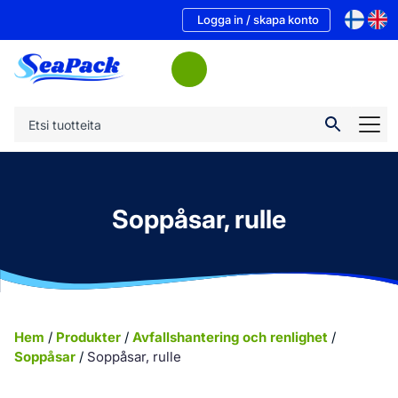
Logga in / skapa konto
Soppåsar, rulle
Hem
/
Produkter
/
Avfallshantering och renlighet
/
Soppåsar
/
Soppåsar, rulle