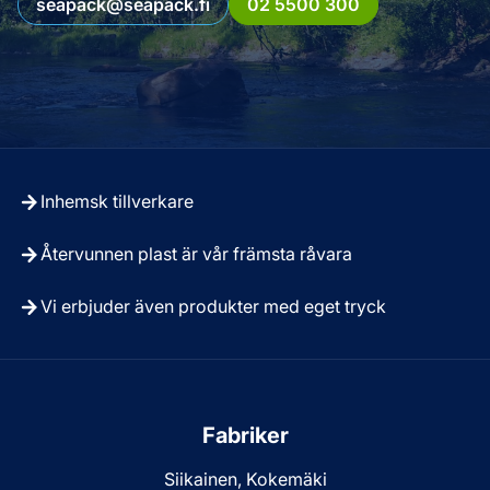
seapack@seapack.fi
02 5500 300
Inhemsk tillverkare
Återvunnen plast är vår främsta råvara
Vi erbjuder även produkter med eget tryck
Fabriker
Siikainen, Kokemäki