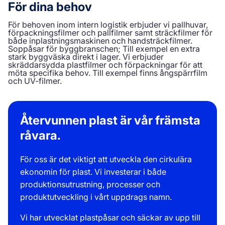
För dina behov
För behoven inom intern logistik erbjuder vi pallhuvar,
förpackningsfilmer och pallfilmer samt sträckfilmer för
både inplastningsmaskinen och handsträckfilmer.
Soppåsar för byggbranschen; Till exempel en extra
stark byggväska direkt i lager. Vi erbjuder
skräddarsydda plastfilmer och förpackningar för att
möta specifika behov. Till exempel finns ångspärrfilm
och UV-filmer.
Återvunnen plast är vår främsta
råvara.
För oss är det viktigt att utveckla den cirkulära
ekonomin för plast. Vi investerar i både
produktionsutrustning, processer och
produktutveckling i vårt uppdrags namn.
Vi har utvecklat plastpåsar och säckar av upp till