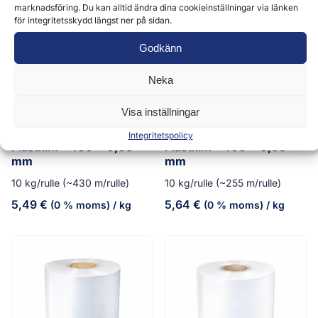
marknadsföring. Du kan alltid ändra dina cookieinställningar via länken
för integritetsskydd längst ner på sidan.
Godkänn
Neka
Livsmedelskvalitet
Livsmedelskvalitet
Visa inställningar
Integritetspolicy
Plastfilm – 400 x 0,03
Plastfilm – 400 x 0,05
mm
mm
10 kg/rulle (~430 m/rulle)
10 kg/rulle (~255 m/rulle)
5,49
€
5,64
€
(0 % moms)
/ kg
(0 % moms)
/ kg