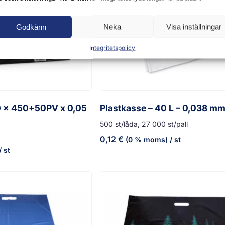
Godkänn
Neka
Visa inställningar
Integritetspolicy
0 x 450+50PV x 0,05
Plastkasse – 40 L – 0,038 mm
”
500 st/låda, 27 000 st/pall
0,12
€
(0 % moms)
/ st
/ st