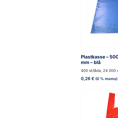
Plastkasse – 50
mm – blå
400 st/låda, 24 000 s
0,26
€
(0 % moms)