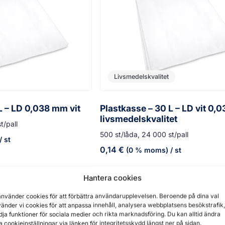
Livsmedelskvalitet
L – LD 0,038 mm vit
Plastkasse – 30 L – LD vit 0,
livsmedelskvalitet
t/pall
500 st/låda, 24 000 st/pall
/ st
0,14
€
(0 % moms)
/ st
Hantera cookies
använder cookies för att förbättra användarupplevelsen. Beroende på dina val
änder vi cookies för att anpassa innehåll, analysera webbplatsens besökstrafik,
dja funktioner för sociala medier och rikta marknadsföring. Du kan alltid ändra
a cookieinställningar via länken för integritetsskydd längst ner på sidan.