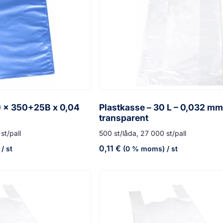
0 x 350+25B x 0,04
Plastkasse – 30 L – 0,032 mm
transparent
st/pall
500 st/låda, 27 000 st/pall
0,11
€
/ st
(0 % moms)
/ st