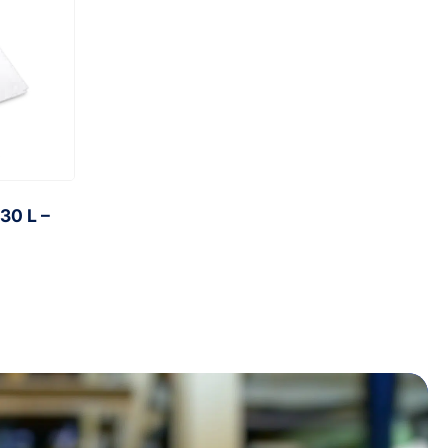
30 L –