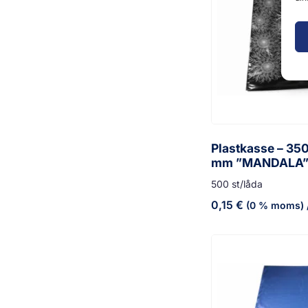
Plastkasse – 35
mm ”MANDALA
500 st/låda
0,15
€
(0 % moms)