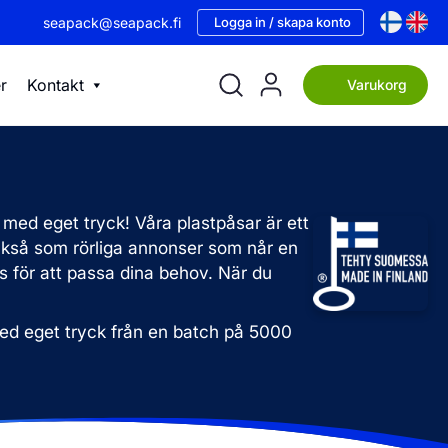
seapack@seapack.fi
Logga in / skapa konto
r
Kontakt
Varukorg
 med eget tryck! Våra plastpåsar är ett
r också som rörliga annonser som når en
ys för att passa dina behov. När du
 med eget tryck från en batch på 5000