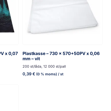
V x 0,07
Plastkasse – 730 x 570+50PV x 0,06
mm – vit
200 st/låda, 12 000 st/pall
0,39
€
(0 % moms)
/ st