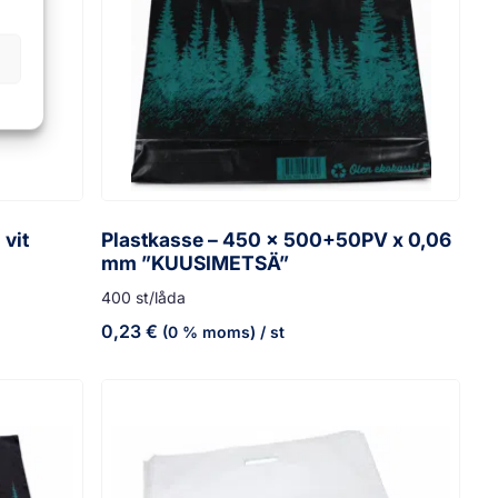
 vit
Plastkasse – 450 x 500+50PV x 0,06
mm ”KUUSIMETSÄ”
400 st/låda
0,23
€
(0 % moms)
/ st