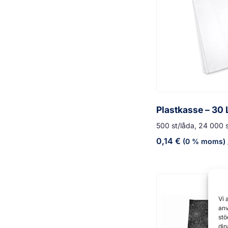
Plastkasse – 30 
500 st/låda, 24 000 s
0,14
€
(0 % moms)
Vi 
anv
stö
din