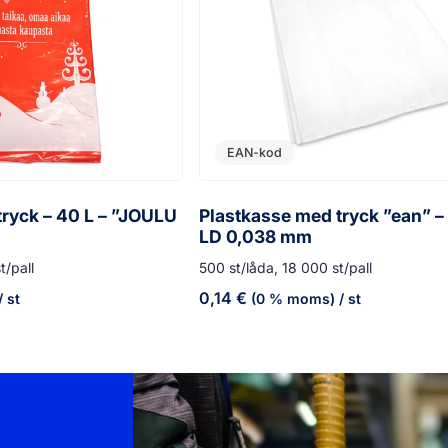
EAN-kod
tryck – 40 L – ”JOULU
Plastkasse med tryck ”ean” – 
LD 0,038 mm
t/pall
500 st/låda, 18 000 st/pall
0,14
€
/ st
(0 % moms)
/ st