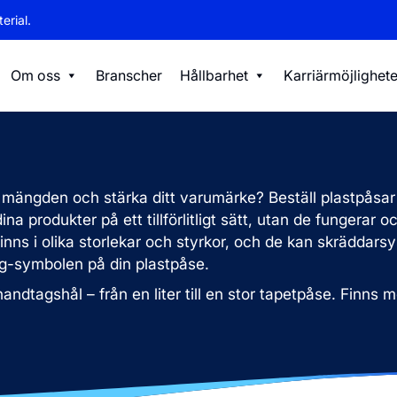
erial.
Om oss
Branscher
Hållbarhet
Karriärmöjlighete
n mängden och stärka ditt varumärke? Beställ plastpåsar
dina produkter på ett tillförlitligt sätt, utan de fungera
inns i olika storlekar och styrkor, och de kan skräddars
g-symbolen på din plastpåse.
handtagshål – från en liter till en stor tapetpåse. Finns