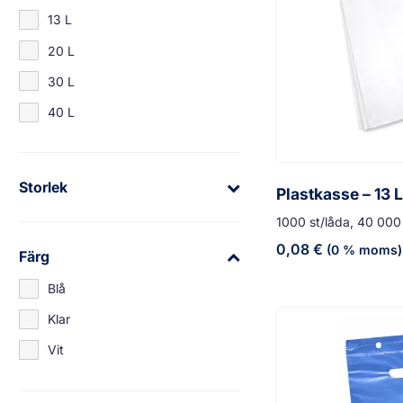
13 L
20 L
30 L
40 L
Storlek
Plastkasse – 13 L
1000 st/låda, 40 000 
0,08
€
(0 % moms)
Färg
Blå
Klar
Vit