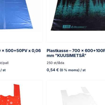
0 x 500+50PV x 0,06
Plastkasse – 700 x 600+100P
mm ”KUUSIMETSÄ”
t/pall
250 st/låda
0,54
€
/ st
(0 % moms)
/ st