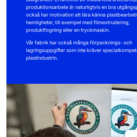
produktionsarbete är naturligtvis en bra utgång
också har motivation att lära känna plastbearbet
hemligheter, till exempel med filmextrudering,
produktfogning eller en tryckmaskin.
Vår fabrik har också många förpacknings- och
lagringsuppgifter som inte kräver specialkompe
plastindustrin.