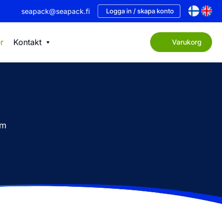
seapack@seapack.fi
Logga in / skapa konto
r
Kontakt
Varukorg
om