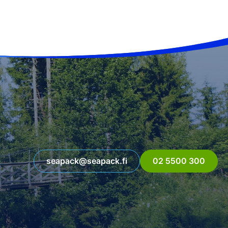
seapack@seapack.fi
02 5500 300