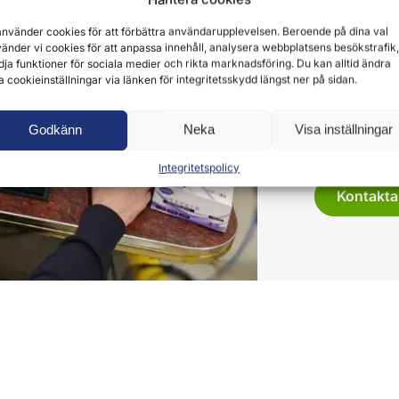
köpare
använder cookies för att förbättra användarupplevelsen. Beroende på dina val
änder vi cookies för att anpassa innehåll, analysera webbplatsens besökstrafik,
Vi arbetar me
dja funktioner för sociala medier och rikta marknadsföring. Du kan alltid ändra
a cookieinställningar via länken för integritetsskydd längst ner på sidan.
utveckla och
kompetenser. 
på mindre or
Godkänn
Neka
Visa inställningar
Integritetspolicy
Kontakta