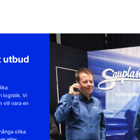
t utbud
lika
 logistik. Vi
vill vara en
många olika
er eller