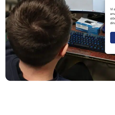
Vi 
anv
stö
din