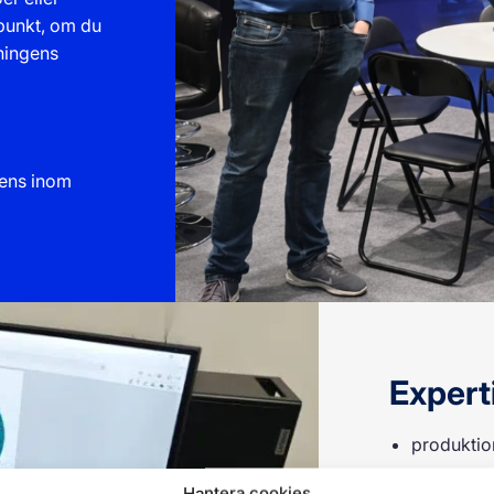
spunkt, om du
ningens
tens inom
Experti
produktion
en expert 
Hantera cookies