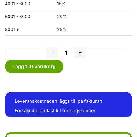
4001 - 6000
15%
6001 - 8000
20%
8001 +
28%
-
+
Plastkasse 400 x 500+50PV x 0
Lägg till i varukorg
Leveranskostnaden läggs till på fakturan
Försäljning endast till företagskunder