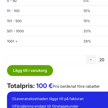
0 - 50
0%
51 - 100
10%
101 - 500
15%
501 - 1000
20%
1001 +
28%
-
Lägg till i varukorg
Totalpris:
100
€
Pris beräknat före rabatter
Leveranskostnaden läggs till på fakturan
Försäljning endast till företagskunder