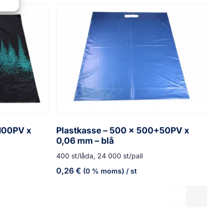
100PV x
Plastkasse – 500 x 500+50PV x
0,06 mm – blå
400 st/låda, 24 000 st/pall
0,26
€
(0 % moms)
/ st