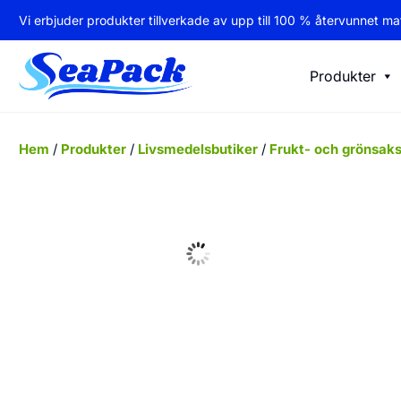
Vi erbjuder produkter tillverkade av upp till 100 % återvunnet mat
Produkter
Hem
/
Produkter
/
Livsmedelsbutiker
/
Frukt- och grönsak