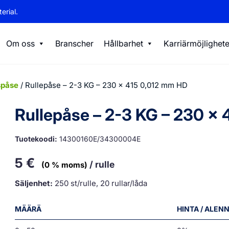
erial.
Om oss
Branscher
Hållbarhet
Karriärmöjlighete
spåse
/ Rullepåse – 2-3 KG – 230 x 415 0,012 mm HD
Rullepåse – 2-3 KG – 230 x
Tuotekoodi:
14300160E/34300004E
5
€
/ rulle
(0 % moms)
Säljenhet:
250 st/rulle, 20 rullar/låda
MÄÄRÄ
HINTA / ALEN