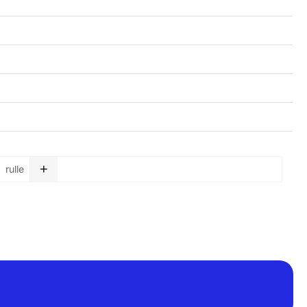
+
rulle
Rullepåse - 2-3 KG - 230 x 415 0,012 mm HD mängd