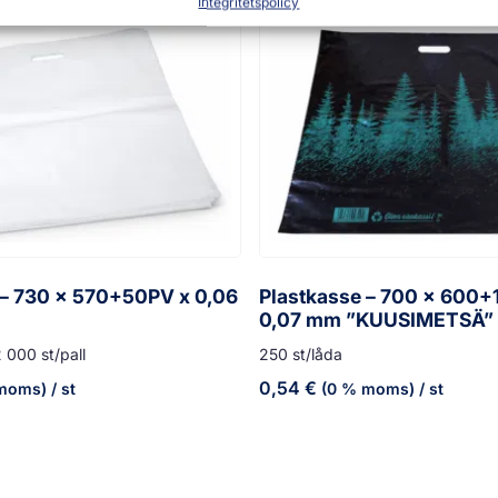
Integritetspolicy
 – 730 x 570+50PV x 0,06
Plastkasse – 700 x 600+
0,07 mm ”KUUSIMETSÄ”
 000 st/pall
250 st/låda
0,54
€
moms)
/ st
(0 % moms)
/ st