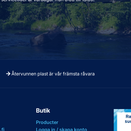
Återvunnen plast är vår främsta råvara
Butik
Producter
fi
Logga in / skapa konto