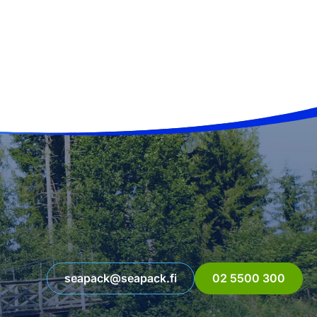
seapack@seapack.fi
02 5500 300