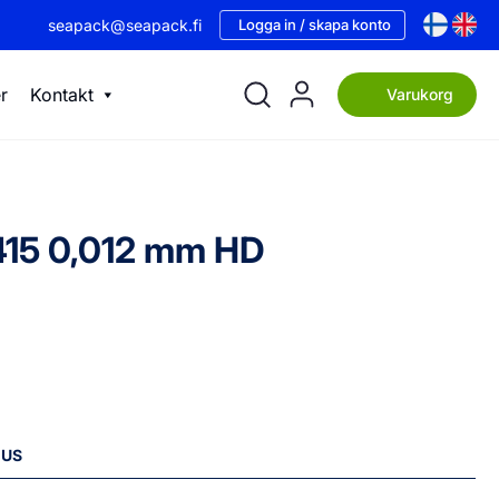
seapack@seapack.fi
Logga in / skapa konto
r
Kontakt
Varukorg
 415 0,012 mm HD
NUS