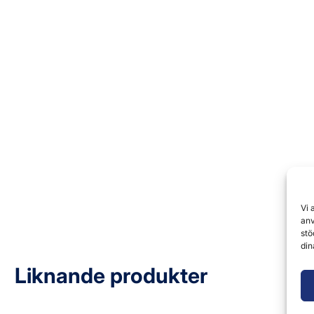
Vi 
anv
stö
din
Liknande produkter