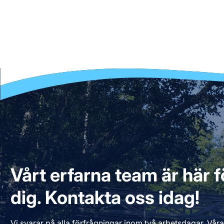
Vårt erfarna team är här fö
dig. Kontakta oss idag!
Vi svarar på alla förfrågningar inom två arbetsdagar. Våra 