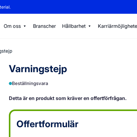
erial.
Om oss
Branscher
Hållbarhet
Karriärmöjlighete
gstejp
Varningstejp
Beställningsvara
Detta är en produkt som kräver en offertförfrågan.
Offertformulär