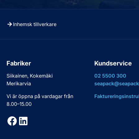
Inhemsk tillverkare
Fabriker
Kundservice
Siikainen, Kokemäki
02 5500 300
Merikarvia
seapack@seapack.
Vi är öppna på vardagar från
Faktureringsinstru
8.00–15.00
Facebook
LinkedIn