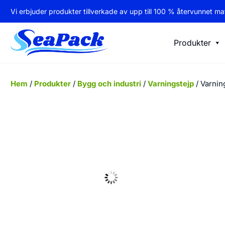
Vi erbjuder produkter tillverkade av upp till 100 % återvunnet mat
Produkter
Hem
/
Produkter
/
Bygg och industri
/
Varningstejp
/ Varnin