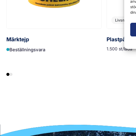
anv
stö
din
Livsmedelsk
Märktejp
Plastpåse 
1.500 st/låda
Beställningsvara