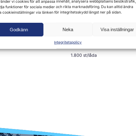
änder vi cookies för att anpassa innehåll, analysera webbplatsens besökstrafik,
dja funktioner för sociala medier och rikta marknadsföring. Du kan alltid ändra
a cookieinställningar via länken för integritetsskydd längst ner på sidan.
valitet
Livsmedelskvalitet
Godkänn
Neka
Visa inställningar
– 400 x 600 x 0,03 mm
Plastpåse – 300 x 450+2
Integritetspolicy
mm
1.800 st/låda