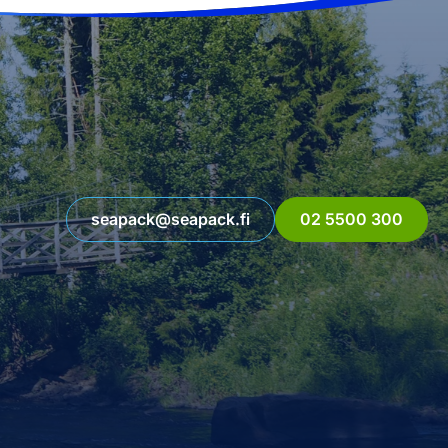
seapack@seapack.fi
02 5500 300