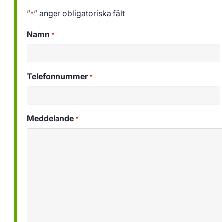
”
” anger obligatoriska fält
*
Namn
*
Telefonnummer
*
Meddelande
*