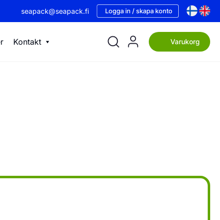
seapack@seapack.fi
Logga in / skapa konto
r
Kontakt
Varukorg