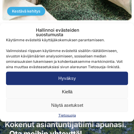
Kestävä kehitys
Kiertotalous osana Seapackin toimintaa
Hallinnoi evästeiden
suostumusta
Käytämme evästeitä käyttäjäkokemuksen parantamiseen.
Muovi on oikein tuotettuna ja käytettynä vastuullinen
ratkaisu. Meille muovi on materiaali, joka tarjoaa tuotteiden
Valinnoistasi riippuen käytämme evästeitä sisällön räätälöimiseen,
pakkaamiseen kokonaistaloudellisesti ylivoimaisen
sivuston kävijämäärien analysoimiseen, sosiaalisen median
ominaisuuksien tukemiseen ja kohdentaaksemme markkinointia. Voit
ratkaisun...
aina muuttaa evästeasetuksiasi sivun alareunan Tietosuoja-linkistä.
Hyväksy
Kiellä
Näytä asetukset
Tietosuoja
Kokenut asiantuntijatiimi apunasi.
Ota meihin yhteyttä!