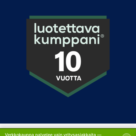
Copyright © 2026 SeaPack Group Oy
Verkkokauppa palvelee vain yritysasiakkaita —