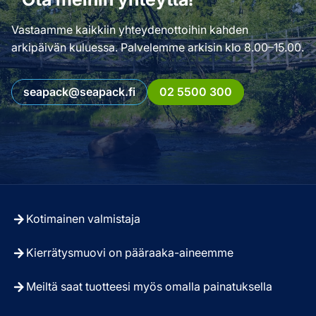
Vastaamme kaikkiin yhteydenottoihin kahden
arkipäivän kuluessa. Palvelemme arkisin klo 8.00–15.00.
seapack@seapack.fi
02 5500 300
Kotimainen valmistaja
Kierrätysmuovi on pääraaka-aineemme
Meiltä saat tuotteesi myös omalla painatuksella