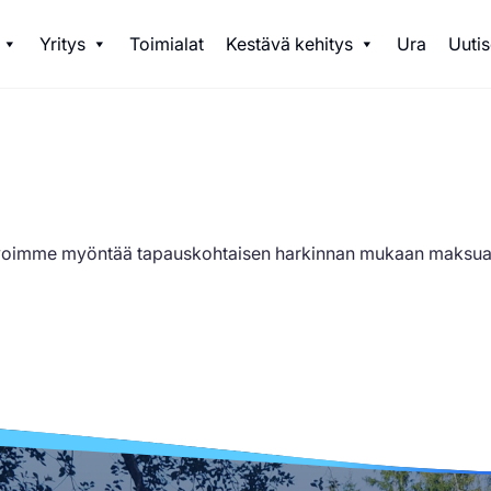
ja tuotteita
Yritys
Toimialat
Kestävä kehitys
Ura
Uutis
voimme myöntää tapauskohtaisen harkinnan mukaan maksua