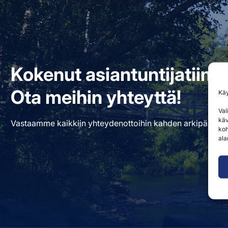
Kokenut asiantuntijatiim
Ota meihin yhteyttä!
Kä
Val
käv
Vastaamme kaikkiin yhteydenottoihin kahden arkipäivän k
koh
ala