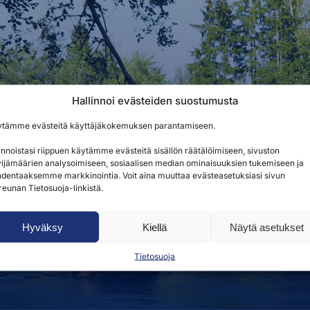
i apunasi.
Hallinnoi evästeiden suostumusta
ytämme evästeitä käyttäjäkokemuksen parantamiseen.
innoistasi riippuen käytämme evästeitä sisällön räätälöimiseen, sivuston
ijämäärien analysoimiseen, sosiaalisen median ominaisuuksien tukemiseen ja
uluessa. Palvelemme arkisin klo 8.00–15.00.
dentaaksemme markkinointia. Voit aina muuttaa evästeasetuksiasi sivun
reunan Tietosuoja-linkistä.
Hyväksy
Kiellä
Näytä asetukset
Tietosuoja