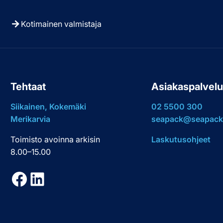
Kotimainen valmistaja
Tehtaat
Asiakaspalvel
Siikainen, Kokemäki
02 5500 300
Merikarvia
seapack@seapack.
Toimisto avoinna arkisin
Laskutusohjeet
8.00–15.00
Facebook
LinkedIn