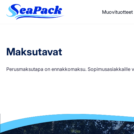
Meiltä saat jopa 100% kierrätetystä materiaalista valmistettu
Muovituotteet
Maksutavat
Perusmaksutapa on ennakkomaksu. Sopimusasiakkaille 