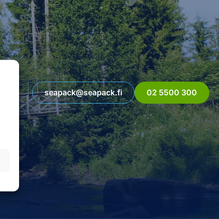
seapack@seapack.fi
02 5500 300