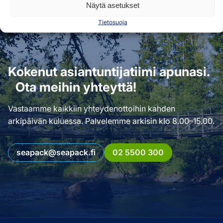
Näytä asetukset
Tietosuoja
Kokenut asiantuntijatiimi apunasi.
Ota meihin yhteyttä!
Vastaamme kaikkiin yhteydenottoihin kahden
arkipäivän kuluessa. Palvelemme arkisin klo 8.00–15.00.
seapack@seapack.fi
02 5500 300