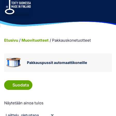
Etusivu
/
Muovituotteet
/
Pakkauskone­tuotteet
Pakkauspussit automaattikoneille
Suodata
Näytetään ainoa tulos