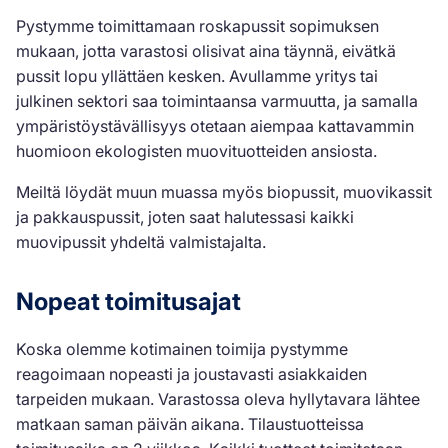
Pystymme toimittamaan roskapussit sopimuksen
mukaan, jotta varastosi olisivat aina täynnä, eivätkä
pussit lopu yllättäen kesken. Avullamme yritys tai
julkinen sektori saa toimintaansa varmuutta, ja samalla
ympäristöystävällisyys otetaan aiempaa kattavammin
huomioon ekologisten muovituotteiden ansiosta.
Meiltä löydät muun muassa myös biopussit, muovikassit
ja pakkauspussit, joten saat halutessasi kaikki
muovipussit yhdeltä valmistajalta.
Nopeat toimitusajat
Koska olemme kotimainen toimija pystymme
reagoimaan nopeasti ja joustavasti asiakkaiden
tarpeiden mukaan. Varastossa oleva hyllytavara lähtee
matkaan saman päivän aikana. Tilaustuotteissa