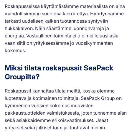
Roskapusseissa käyttämästämme materiaalista on aina
mahdollisimman suuri osa kierrätettyä. Hyödynnämme
tarkasti uudelleen kaiken tuotannossa syntyvän
hukkakalvon. Näin säästämme luonnonvaroja ja
energiaa. Vastuullinen toiminta ei ole meille uusi asia,
vaan siitä on yrityksessämme jo vuosikymmenten
kokemus.
Miksi tilata roskapussit SeaPack
Groupilta?
Roskapussit kannattaa tilata meiltä, koska olemme
luotettava ja kotimainen toimittaja. SeaPack Group on
kymmenien vuosien kokemus muovisten
pakkaustuotteiden valmistuksesta, joten tunnemme alan
sekä asiakkaidemme erikoisvaatimukset. Useat
yritykset sekä julkiset toimijat luottavat meihin.