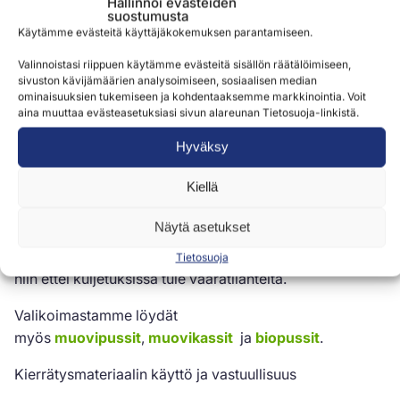
Hallinnoi evästeiden
yleensä hieman tylsän näköisiä. Värinä on ollut harmaa
suostumusta
tai musta. Pirteän värisellä roskapussilla varustettu
Käytämme evästeitä käyttäjäkokemuksen parantamiseen.
roskakori voi olla pirteä yksityiskohta ja jopa silmänilo.
Valinnoistasi riippuen käytämme evästeitä sisällön räätälöimiseen,
sivuston kävijämäärien analysoimiseen, sosiaalisen median
Etenkin julkishallinnon puolella ja isojen jätehuollon
ominaisuuksien tukemiseen ja kohdentaaksemme markkinointia. Voit
toimijoiden toimesta pussien värejä käytetään
aina muuttaa evästeasetuksiasi sivun alareunan Tietosuoja-linkistä.
signaalina. Tällöin pussi ohjautuu luontevasti sekä
Hyväksy
helposti sille tarkoitettuun käyttötarkoitukseen.
Kiellä
Etenkin terveydenhuollossa, mutta toki myös
kaupunkien ja jätteenkäsittelylaitosten toiminnassa
Näytä asetukset
signaalivärit ovat yleisiä. Niillä on helppo erottaa esim.
energiajae, biologinen, tartuntavaarallinen, terävä jne.
Tietosuoja
niin ettei kuljetuksissa tule vaaratilanteita.
Valikoimastamme löydät
myös
muovipussit
,
muovikassit
ja
biopussit
.
Kierrätysmateriaalin käyttö ja vastuullisuus