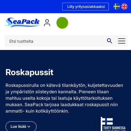
Liity yritysasiakkaaksi
Roskapussit
Roskapussirulla on kätevä tilankäytön, kuljetettavuuden
ja ympäristön siisteyden kannalta. Pieneen tilaan
mahtuu useita kokoja tai laatuja käyttötarkoituksen
mukaan. SeaPack tarjoaa laadukkaat roskapussit niin
ammatti- kuin kotikäyttöönkin.
Lue lisää