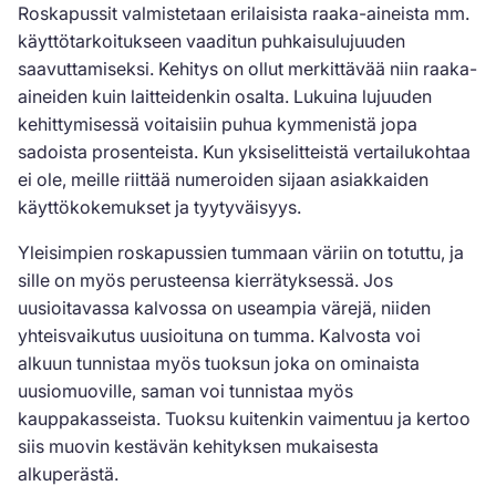
Roskapussit valmistetaan erilaisista raaka-aineista mm.
käyttötarkoitukseen vaaditun puhkaisulujuuden
saavuttamiseksi. Kehitys on ollut merkittävää niin raaka-
aineiden kuin laitteidenkin osalta. Lukuina lujuuden
kehittymisessä voitaisiin puhua kymmenistä jopa
sadoista prosenteista. Kun yksiselitteistä vertailukohtaa
ei ole, meille riittää numeroiden sijaan asiakkaiden
käyttökokemukset ja tyytyväisyys.
Yleisimpien roskapussien tummaan väriin on totuttu, ja
sille on myös perusteensa kierrätyksessä. Jos
uusioitavassa kalvossa on useampia värejä, niiden
yhteisvaikutus uusioituna on tumma. Kalvosta voi
alkuun tunnistaa myös tuoksun joka on ominaista
uusiomuoville, saman voi tunnistaa myös
kauppakasseista. Tuoksu kuitenkin vaimentuu ja kertoo
siis muovin kestävän kehityksen mukaisesta
alkuperästä.