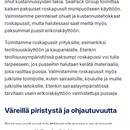
ohut kustannussyiden takia. SeaPack Group toimittaa
kaiken paksuiset roskapussit monipuoliseen käyttöön.
Valmistamme perinteiset ohuet ja kustannustehokkaat
roskapussit, mutta halutessasi saat meiltä myös
paksummat pussit erikoiskäyttöön.
Toimitamme roskapussit yrityksille, esimerkiksi
teollisuuskäyttöön ja kaupanalalle. Etenkin
teollisuusympäristössä paksumpi roskapussi voi tulla
tarpeeseen, jos pusseihin halutaan kerätä materiaalia,
joka rasittaa pussia. Valmistamme roskapussit myös
julkisille toimijoille, kuten sairaaloille, kouluille ja muille
julkisille laitoksille. Etenkin sairaalaympäristössä
tarvitaan usein erikoiskäyttöön valmistettuja pusseja.
Väreillä piristystä ja ohjautuvuutta
Roskapussit ovat käyttötarkoituksensa mukaisesti