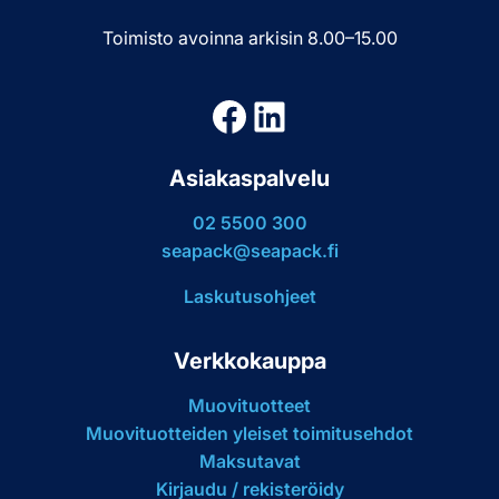
Toimisto avoinna arkisin 8.00–15.00
Facebook
LinkedIn
Asiakaspalvelu
02 5500 300
seapack@seapack.fi
Laskutusohjeet
Verkkokauppa
Muovituotteet
Muovituotteiden yleiset toimitusehdot
Maksutavat
Kirjaudu / rekisteröidy