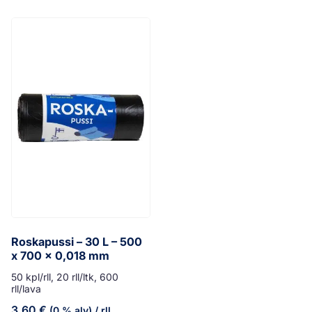
Roskapussi – 30 L – 500
x 700 x 0,018 mm
50 kpl/rll, 20 rll/ltk, 600
rll/lava
3,60
€
(0 % alv)
/ rll