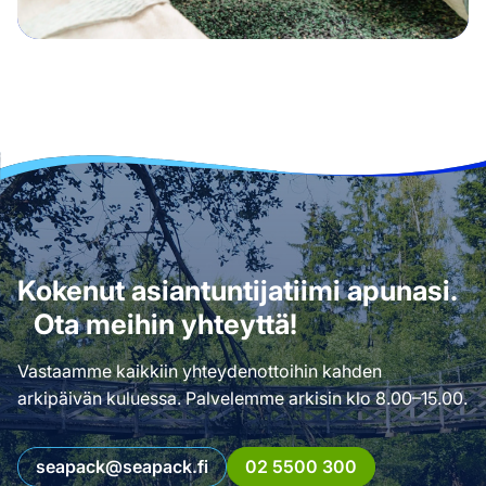
Kokenut asiantuntijatiimi apunasi.
Ota meihin yhteyttä!
Vastaamme kaikkiin yhteydenottoihin kahden
arkipäivän kuluessa. Palvelemme arkisin klo 8.00–15.00.
seapack@seapack.fi
02 5500 300