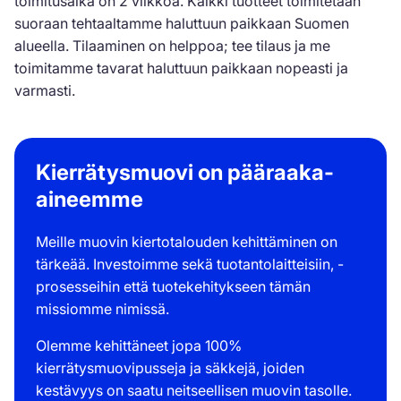
toimitusaika on 2 viikkoa. Kaikki tuotteet toimitetaan
suoraan tehtaaltamme haluttuun paikkaan Suomen
alueella. Tilaaminen on helppoa; tee tilaus ja me
toimitamme tavarat haluttuun paikkaan nopeasti ja
varmasti.
Kierrätysmuovi on pääraaka-
aineemme
Meille muovin kiertotalouden kehittäminen on
tärkeää. Investoimme sekä tuotantolaitteisiin, -
prosesseihin että tuotekehitykseen tämän
missiomme nimissä.
Olemme kehittäneet jopa 100%
kierrätysmuovipusseja ja säkkejä, joiden
kestävyys on saatu neitseellisen muovin tasolle.