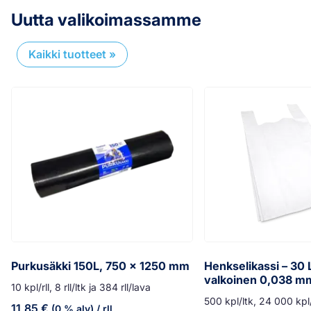
Uutta valikoimassamme
Kaikki tuotteet »
Purkusäkki 150L, 750 x 1250 mm
Henkselikassi – 30 
valkoinen 0,038 mm
10 kpl/rll, 8 rll/ltk ja 384 rll/lava
500 kpl/ltk, 24 000 kpl
11,85
€
(0 % alv)
/ rll