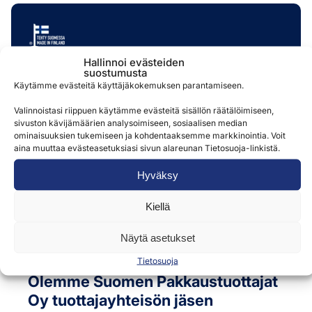
Hallinnoi evästeiden
Merkki kotimaisesta laadusta
suostumusta
Käytämme evästeitä käyttäjäkokemuksen parantamiseen.
Olemme Suomalaisen Työn Liiton jäsenyritys, ja
Valinnoistasi riippuen käytämme evästeitä sisällön räätälöimiseen,
käytämme ylpeästi Avainlippu-merkkiä
sivuston kävijämäärien analysoimiseen, sosiaalisen median
tuotteissamme. Myös asiakkaan räätälöidyt tai
ominaisuuksien tukemiseen ja kohdentaaksemme markkinointia. Voit
logopainetut tuotteet voidaan varustaa
aina muuttaa evästeasetuksiasi sivun alareunan Tietosuoja-linkistä.
Avainlipulla, merkkinä kotimaisuudesta.
Hyväksy
Kiellä
Näytä asetukset
Tietosuoja
Olemme Suomen Pakkaustuottajat
Oy tuottajayhteisön jäsen