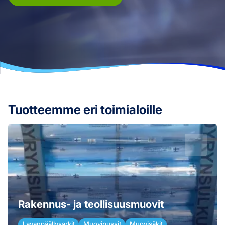
Tuotteemme eri toimialoille
Rakennus- ja teollisuusmuovit
Lavanpäällysarkit
Muovipussit
Muovisäkit