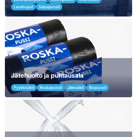
Lavahuput
Salpapussit
Jätehuolto ja puhtausala
Pyykkisäkit
Roskapussit
Jätesäkit
Biopussit