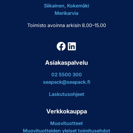
Siikainen, Kokemäki
Merikarvia
Toimisto avoinna arkisin 8.00–15.00
Facebook
LinkedIn
Asiakaspalvelu
02 5500 300
seapack@seapack.fi
Laskutusohjeet
Verkkokauppa
Muovituotteet
Muovituotteiden yleiset toimitusehdot