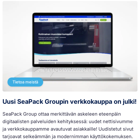
Tietoa meistä
Uusi SeaPack Groupin verkkokauppa on julki!
SeaPack Group ottaa merkittävän askeleen eteenpäin
S
digitaalisten palveluiden kehityksessä: uudet nettisivumme
t
ja verkkokauppamme avautuvat asiakkaille! Uudistetut sivut
T
tarjoavat selkeämmän ja modernimman käyttökokemuksen.
M