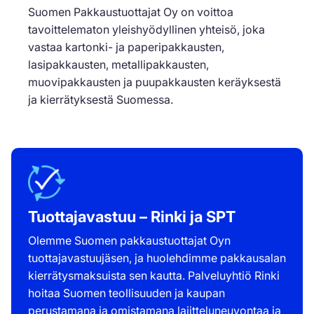
Suomen Pakkaustuottajat Oy on voittoa
tavoittelematon yleishyödyllinen yhteisö, joka
vastaa kartonki- ja paperipakkausten,
lasipakkausten, metallipakkausten,
muovipakkausten ja puupakkausten keräyksestä
ja kierrätyksestä Suomessa.
Tuottajavastuu – Rinki ja SPT
Olemme Suomen pakkaustuottajat Oyn
tuottajavastuujäsen, ja huolehdimme pakkausalan
kierrätysmaksuista sen kautta. Palveluyhtiö Rinki
hoitaa Suomen teollisuuden ja kaupan
perustamana ja omistamana lajitteluneuvontaa ja