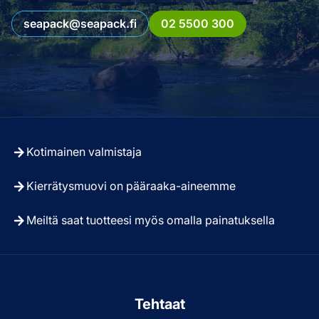
seapack@seapack.fi
02 5500 300
Kotimainen valmistaja
Kierrätysmuovi on pääraaka-aineemme
Meiltä saat tuotteesi myös omalla painatuksella
Tehtaat