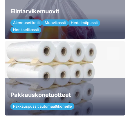
Elintarvikemuovit
Alennusetiketit
Muovikassit
Hedelmäpussit
Henkselikassit
Pakkauskone­tuotteet
Pakkauspussit automaattikoneille