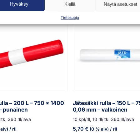
Hyväksy
Kiellä
Näytä asetukset
Tietosuoja
ulla – 200 L – 750 x 1400
Jätesäkki rulla – 150 L – 
– punainen
0,06 mm – valkoinen
l/ltk, 360 rll/lava
10 kpl/rll, 10 rll/ltk, 360 rll/lava
5,70
€
alv)
/ rll
(0 % alv)
/ rll