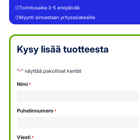
Toimitusaika 3-5 arkipäivää
Myynti ainoastaan yritysasiakkaille
Kysy lisää tuotteesta
"
" näyttää pakolliset kentät
*
Nimi
*
Puhelinnumero
*
Viesti
*