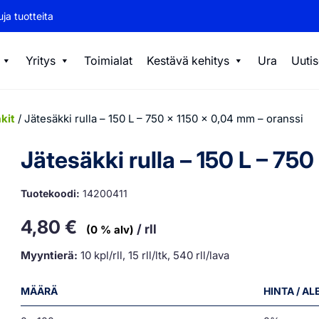
ja tuotteita
Yritys
Toimialat
Kestävä kehitys
Ura
Uutis
kit
/ Jätesäkki rulla – 150 L – 750 x 1150 x 0,04 mm – oranssi
Jätesäkki rulla – 150 L – 75
Tuotekoodi:
14200411
4,80
€
/ rll
(0 % alv)
Myyntierä:
10 kpl/rll, 15 rll/ltk, 540 rll/lava
MÄÄRÄ
HINTA / A