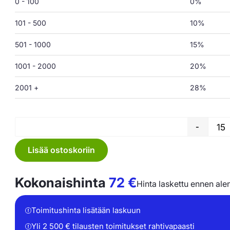
0 - 100
0%
101 - 500
10%
501 - 1000
15%
1001 - 2000
20%
2001 +
28%
-
Lisää ostoskoriin
Kokonaishinta
72
€
Hinta laskettu ennen ale
Toimitushinta lisätään laskuun
Yli 2 500 € tilausten toimitukset rahtivapaasti