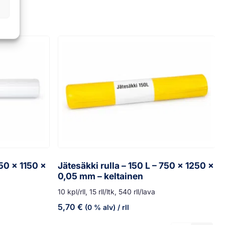
750 x 1150 x
Jätesäkki rulla – 150 L – 750 x 1250 x
0,05 mm – keltainen
10 kpl/rll, 15 rll/ltk, 540 rll/lava
5,70
€
(0 % alv)
/ rll