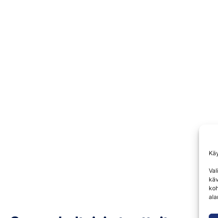
Kä
Val
käv
koh
ala