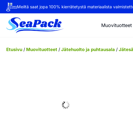
Meiltä saat jopa 100% kierrätetystä materiaalista valmistettu
Muovituotteet
Etusivu
/
Muovituotteet
/
Jätehuolto ja puhtausala
/
Jätesä