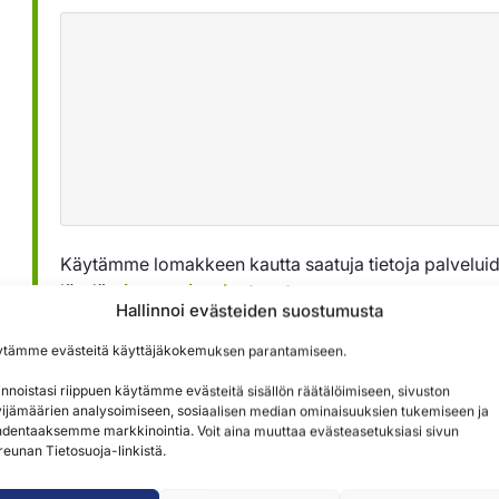
Käytämme lomakkeen kautta saatuja tietoja palveluid
löydät
tietosuojaselosteestamme »
Hallinnoi evästeiden suostumusta
ytämme evästeitä käyttäjäkokemuksen parantamiseen.
Lähetä
innoistasi riippuen käytämme evästeitä sisällön räätälöimiseen, sivuston
ijämäärien analysoimiseen, sosiaalisen median ominaisuuksien tukemiseen ja
dentaaksemme markkinointia. Voit aina muuttaa evästeasetuksiasi sivun
reunan Tietosuoja-linkistä.