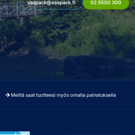
seapack@seapack.fi
02 5500 300
Meiltä saat tuotteesi myös omalla painatuksella