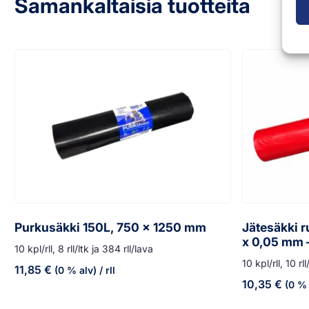
Samankaltaisia tuotteita
Purkusäkki 150L, 750 x 1250 mm
Jätesäkki r
x 0,05 mm 
10 kpl/rll, 8 rll/ltk ja 384 rll/lava
10 kpl/rll, 10 rl
11,85
€
(0 % alv)
/ rll
10,35
€
(0 % 