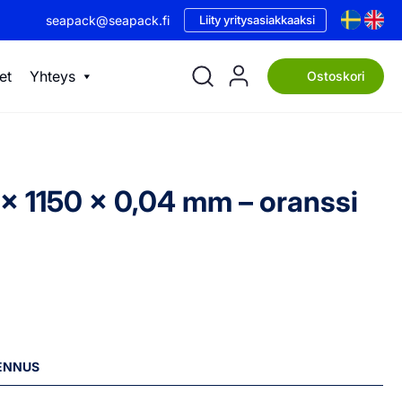
seapack@seapack.fi
Liity yritysasiakkaaksi
et
Yhteys
Ostoskori
0 x 1150 x 0,04 mm – oranssi
LENNUS