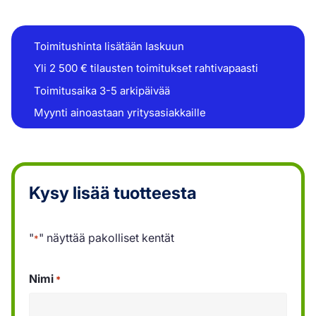
Toimitushinta lisätään laskuun
Yli 2 500 € tilausten toimitukset rahtivapaasti
Toimitusaika 3-5 arkipäivää
Myynti ainoastaan yritysasiakkaille
Kysy lisää tuotteesta
"
" näyttää pakolliset kentät
*
Nimi
*