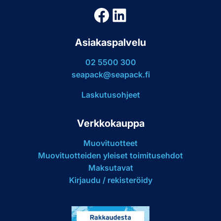
Facebook
LinkedIn
Asiakaspalvelu
02 5500 300
seapack@seapack.fi
Laskutusohjeet
Verkkokauppa
Muovituotteet
Muovituotteiden yleiset toimitusehdot
Maksutavat
Kirjaudu / rekisteröidy