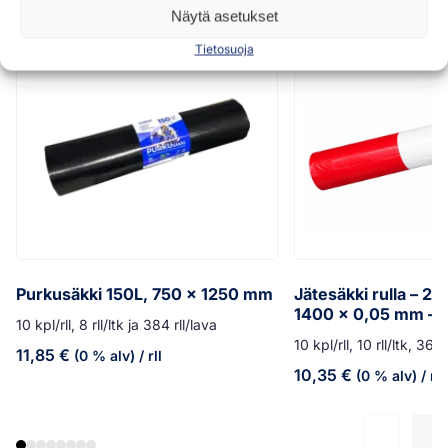
Näytä asetukset
Tietosuoja
Purkusäkki 150L, 750 x 1250 mm
Jätesäkki rulla – 20
1400 x 0,05 mm – 
10 kpl/rll, 8 rll/ltk ja 384 rll/lava
10 kpl/rll, 10 rll/ltk, 360 
11,85
€
(0 % alv)
/ rll
10,35
€
(0 % alv)
/ rll