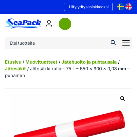
Liity yritysasiakkaaksi
Etusivu
/
Muovituotteet
/
Jätehuolto ja puhtausala
/
Jätesäkit
/ Jätesäkki rulla – 75 L – 650 x 900 x 0,03 mm –
punainen