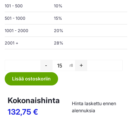
101 - 500
10%
501 - 1000
15%
1001 - 2000
20%
2001 +
28%
-
+
rll
Jätesäkki rulla - 75 L - 650 x
Lisää ostoskoriin
Kokonaishinta
Hinta laskettu ennen
132,75
€
alennuksia