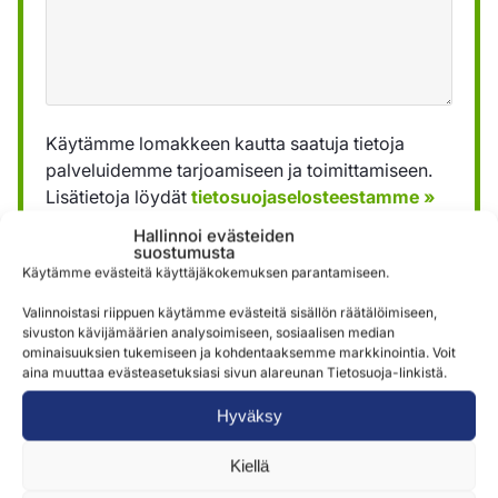
Käytämme lomakkeen kautta saatuja tietoja
palveluidemme tarjoamiseen ja toimittamiseen.
Lisätietoja löydät
tietosuojaselosteestamme »
Hallinnoi evästeiden
suostumusta
Lähetä
Käytämme evästeitä käyttäjäkokemuksen parantamiseen.
Valinnoistasi riippuen käytämme evästeitä sisällön räätälöimiseen,
sivuston kävijämäärien analysoimiseen, sosiaalisen median
ominaisuuksien tukemiseen ja kohdentaaksemme markkinointia. Voit
aina muuttaa evästeasetuksiasi sivun alareunan Tietosuoja-linkistä.
Hyväksy
Samankaltaisia tuotteita
Kiellä