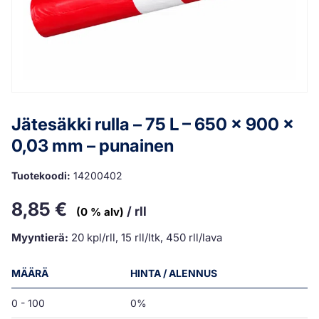
Jätesäkki rulla – 75 L – 650 x 900 x
0,03 mm – punainen
Tuotekoodi:
14200402
8,85
€
/ rll
(0 % alv)
Myyntierä:
20 kpl/rll, 15 rll/ltk, 450 rll/lava
MÄÄRÄ
HINTA / ALENNUS
0 - 100
0%