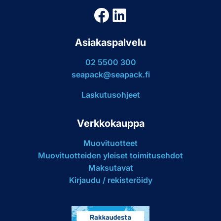
Facebook
LinkedIn
Asiakaspalvelu
02 5500 300
seapack@seapack.fi
Laskutusohjeet
Verkkokauppa
Muovituotteet
Muovituotteiden yleiset toimitusehdot
Maksutavat
Kirjaudu / rekisteröidy