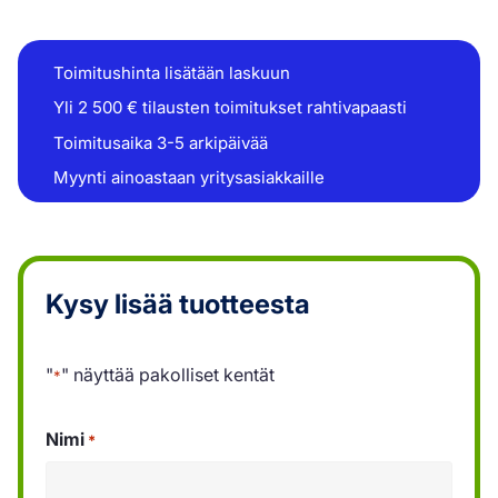
Toimitushinta lisätään laskuun
Yli 2 500 € tilausten toimitukset rahtivapaasti
Toimitusaika 3-5 arkipäivää
Myynti ainoastaan yritysasiakkaille
Kysy lisää tuotteesta
"
" näyttää pakolliset kentät
*
Nimi
*