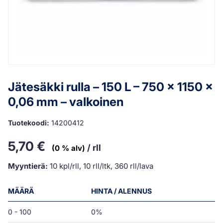
Jätesäkki rulla – 150 L – 750 x 1150 x
0,06 mm – valkoinen
Tuotekoodi:
14200412
5,70
€
/ rll
(0 % alv)
Myyntierä:
10 kpl/rll, 10 rll/ltk, 360 rll/lava
MÄÄRÄ
HINTA / ALENNUS
0 - 100
0%