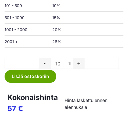
101 - 500
10%
501 - 1000
15%
1001 - 2000
20%
2001 +
28%
-
+
rll
Jätesäkki rulla - 150 L - 750 x
Lisää ostoskoriin
Kokonaishinta
Hinta laskettu ennen
57
€
alennuksia