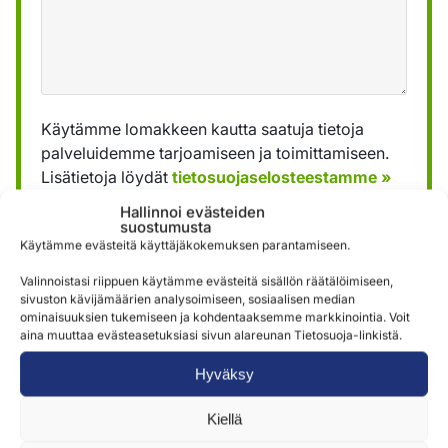
Käytämme lomakkeen kautta saatuja tietoja
palveluidemme tarjoamiseen ja toimittamiseen.
Lisätietoja löydät
tietosuojaselosteestamme »
Hallinnoi evästeiden
suostumusta
Lähetä
Käytämme evästeitä käyttäjäkokemuksen parantamiseen.
Valinnoistasi riippuen käytämme evästeitä sisällön räätälöimiseen,
sivuston kävijämäärien analysoimiseen, sosiaalisen median
ominaisuuksien tukemiseen ja kohdentaaksemme markkinointia. Voit
aina muuttaa evästeasetuksiasi sivun alareunan Tietosuoja-linkistä.
Hyväksy
Samankaltaisia tuotteita
Kiellä