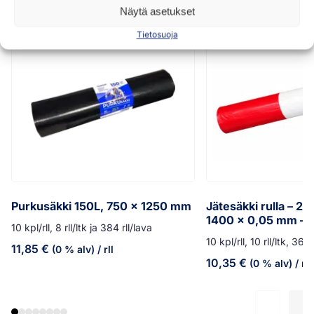
Näytä asetukset
Tietosuoja
Purkusäkki 150L, 750 x 1250 mm
Jätesäkki rulla – 20
1400 x 0,05 mm – 
10 kpl/rll, 8 rll/ltk ja 384 rll/lava
10 kpl/rll, 10 rll/ltk, 360 
11,85
€
(0 % alv)
/ rll
10,35
€
(0 % alv)
/ rll