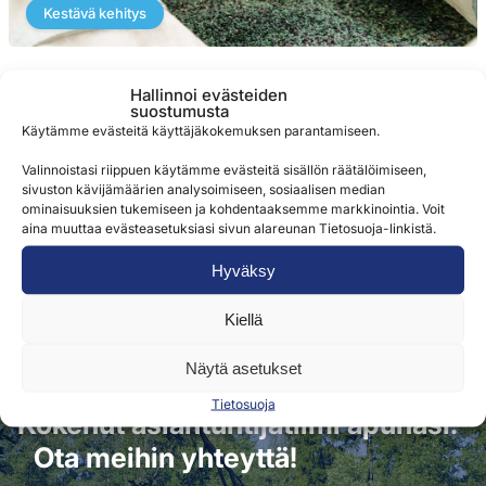
Kestävä kehitys
Kiertotalous osana Seapackin toimintaa
Hallinnoi evästeiden
suostumusta
Muovi on oikein tuotettuna ja käytettynä vastuullinen
Käytämme evästeitä käyttäjäkokemuksen parantamiseen.
ratkaisu. Meille muovi on materiaali, joka tarjoaa tuotteiden
Valinnoistasi riippuen käytämme evästeitä sisällön räätälöimiseen,
pakkaamiseen kokonaistaloudellisesti ylivoimaisen
sivuston kävijämäärien analysoimiseen, sosiaalisen median
ratkaisun...
ominaisuuksien tukemiseen ja kohdentaaksemme markkinointia. Voit
aina muuttaa evästeasetuksiasi sivun alareunan Tietosuoja-linkistä.
Hyväksy
Kiellä
Näytä asetukset
Tietosuoja
Kokenut asiantuntijatiimi apunasi.
Ota meihin yhteyttä!