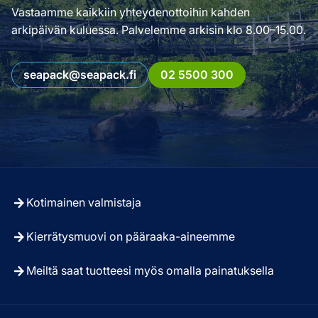
Vastaamme kaikkiin yhteydenottoihin kahden
arkipäivän kuluessa. Palvelemme arkisin klo 8.00–15.00.
seapack@seapack.fi
02 5500 300
Kotimainen valmistaja
Kierrätysmuovi on pääraaka-aineemme
Meiltä saat tuotteesi myös omalla painatuksella