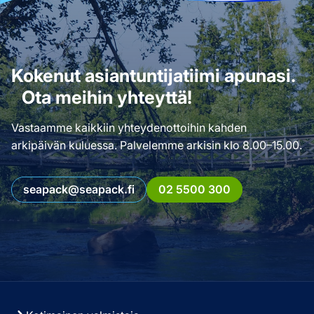
Kokenut asiantuntijatiimi apunasi.
Ota meihin yhteyttä!
Vastaamme kaikkiin yhteydenottoihin kahden
arkipäivän kuluessa. Palvelemme arkisin klo 8.00–15.00.
seapack@seapack.fi
02 5500 300