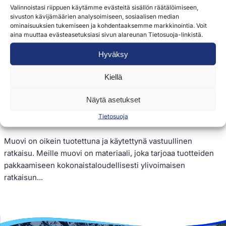
Valinnoistasi riippuen käytämme evästeitä sisällön räätälöimiseen,
sivuston kävijämäärien analysoimiseen, sosiaalisen median
ominaisuuksien tukemiseen ja kohdentaaksemme markkinointia. Voit
aina muuttaa evästeasetuksiasi sivun alareunan Tietosuoja-linkistä.
Hyväksy
Kiellä
Kestävä kehitys
Näytä asetukset
Tietosuoja
Kiertotalous osana Seapackin toimintaa
Muovi on oikein tuotettuna ja käytettynä vastuullinen
ratkaisu. Meille muovi on materiaali, joka tarjoaa tuotteiden
pakkaamiseen kokonaistaloudellisesti ylivoimaisen
ratkaisun...