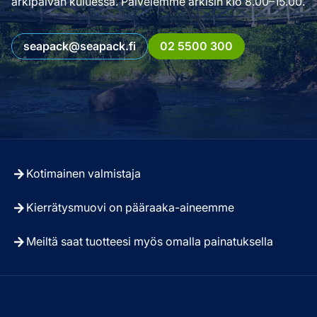
arkipäivän kuluessa. Palvelemme arkisin klo 8.00–15.00.
seapack@seapack.fi
02 5500 300
Kotimainen valmistaja
Kierrätysmuovi on pääraaka-aineemme
Meiltä saat tuotteesi myös omalla painatuksella