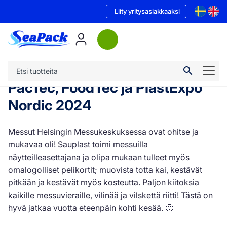
Liity yritysasiakkaaksi
PacTec, FoodTec ja PlastExpo
Nordic 2024
Messut Helsingin Messukeskuksessa ovat ohitse ja
mukavaa oli! Sauplast toimi messuilla
näytteilleasettajana ja olipa mukaan tulleet myös
omalogolliset pelikortit; muovista totta kai, kestävät
pitkään ja kestävät myös kosteutta. Paljon kiitoksia
kaikille messuvieraille, vilinää ja vilskettä riitti! Tästä on
hyvä jatkaa vuotta eteenpäin kohti kesää. 🙂