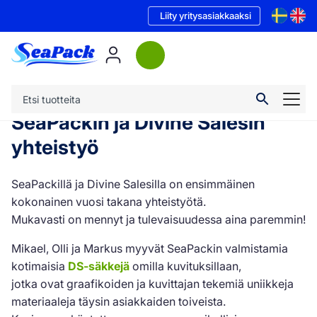
Liity yritysasiakkaaksi
SeaPackin ja Divine Salesin
yhteistyö
SeaPackillä ja Divine Salesilla on ensimmäinen
kokonainen vuosi takana yhteistyötä.
Mukavasti on mennyt ja tulevaisuudessa aina paremmin!
Mikael, Olli ja Markus myyvät SeaPackin valmistamia
kotimaisia
DS-säkkejä
omilla kuvituksillaan,
jotka ovat graafikoiden ja kuvittajan tekemiä uniikkeja
materiaaleja täysin asiakkaiden toiveista.