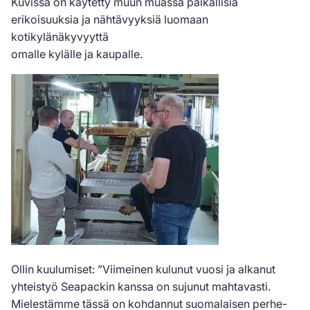
Kuvissa on käytetty muun muassa paikallisia
erikoisuuksia ja nähtävyyksiä luomaan
kotikylänäkyvyyttä
omalle kylälle ja kaupalle.
Ollin kuulumiset:
”Viimeinen kulunut vuosi ja alkanut
yhteistyö Seapackin kanssa on sujunut mahtavasti.
Mielestämme tässä on kohdannut suomalaisen perhe-