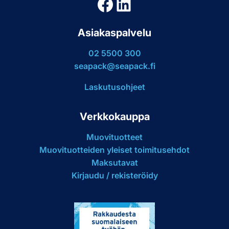
Facebook
LinkedIn
Asiakaspalvelu
02 5500 300
seapack@seapack.fi
Laskutusohjeet
Verkkokauppa
Muovituotteet
Muovituotteiden yleiset toimitusehdot
Maksutavat
Kirjaudu / rekisteröidy