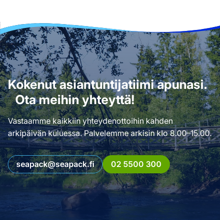
Kokenut asiantuntijatiimi apunasi.
Ota meihin yhteyttä!
Vastaamme kaikkiin yhteydenottoihin kahden
arkipäivän kuluessa. Palvelemme arkisin klo 8.00–15.00.
seapack@seapack.fi
02 5500 300