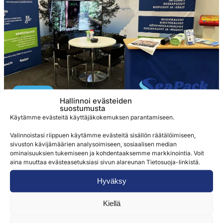
Artikkelit
Hallinnoi evästeiden
suostumusta
Käytämme evästeitä käyttäjäkokemuksen parantamiseen.
Alihankintamessut 2025
Valinnoistasi riippuen käytämme evästeitä sisällön räätälöimiseen,
SeaPack Alihankintamessuilla 2025 Tule tutustumaan
sivuston kävijämäärien analysoimiseen, sosiaalisen median
ominaisuuksien tukemiseen ja kohdentaaksemme markkinointia. Voit
tuotteisiimme ja iloisiin henkilökuntamme edustajiin
aina muuttaa evästeasetuksiasi sivun alareunan Tietosuoja-linkistä.
Tampereelle 30.9. - 2.10.2025. Löydät meidän Tampereen
Messu- ja Urheilukeskuksesta kaikkina päivinä messujen
Hyväksy
aukioloaikoina. HALLI A, paikkanumero 837,...
Kiellä