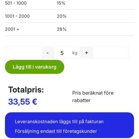
501 - 1000
15%
1001 - 2000
20%
2001 +
28%
-
+
kg
Plastfilm - 100 x 0,05 mm män
Lägg till i varukorg
Totalpris:
Pris beräknat före
33,55
€
rabatter
Leveranskostnaden läggs till på fakturan
Försäljning endast till företagskunder