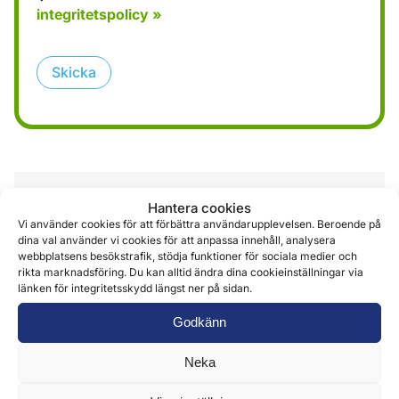
integritetspolicy »
Skicka
Recensioner (0)
Hantera cookies
Vi använder cookies för att förbättra användarupplevelsen. Beroende på
dina val använder vi cookies för att anpassa innehåll, analysera
webbplatsens besökstrafik, stödja funktioner för sociala medier och
rikta marknadsföring. Du kan alltid ändra dina cookieinställningar via
Recensioner
länken för integritetsskydd längst ner på sidan.
Godkänn
Det finns inga recensioner än.
Endast inloggade kunder som har köpt denna produkt
Neka
får lämna en recension.