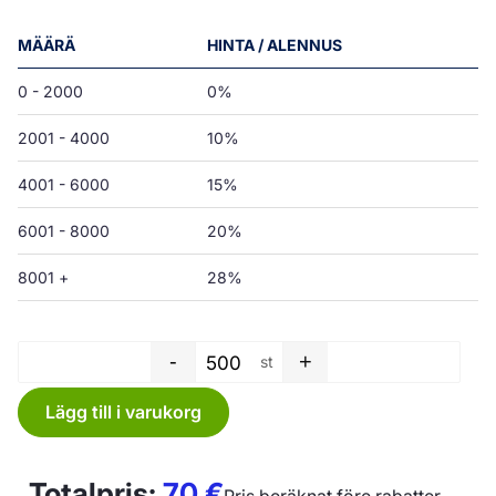
MÄÄRÄ
HINTA / ALENNUS
0 - 2000
0%
2001 - 4000
10%
4001 - 6000
15%
6001 - 8000
20%
8001 +
28%
-
+
st
Plastkasse med tryck "ean" - 
Lägg till i varukorg
Totalpris:
70
€