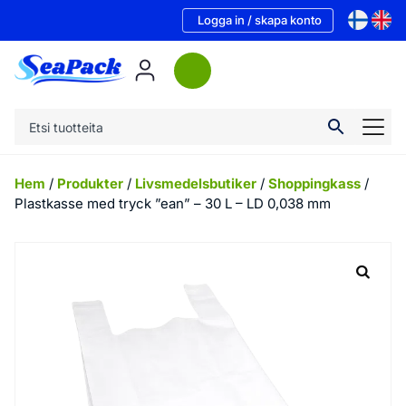
Logga in / skapa konto
Hem
/
Produkter
/
Livsmedelsbutiker
/
Shoppingkass
/
Plastkasse med tryck ”ean” – 30 L – LD 0,038 mm