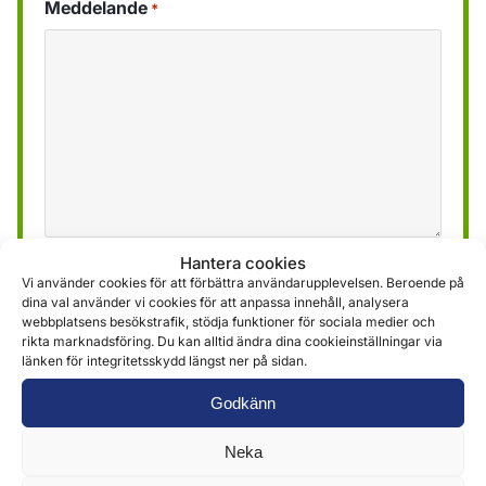
Meddelande
*
Hantera cookies
Vi använder den information som erhålls via
Vi använder cookies för att förbättra användarupplevelsen. Beroende på
formuläret för att tillhandahålla och leverera våra
dina val använder vi cookies för att anpassa innehåll, analysera
webbplatsens besökstrafik, stödja funktioner för sociala medier och
tjänster. Mer information hittar du i
vår
rikta marknadsföring. Du kan alltid ändra dina cookieinställningar via
integritetspolicy »
länken för integritetsskydd längst ner på sidan.
Godkänn
Skicka
Neka