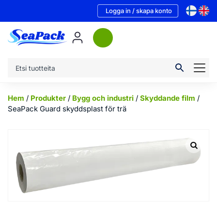
Logga in / skapa konto
Hem
/
Produkter
/
Bygg och industri
/
Skyddande film
/
SeaPack Guard skyddsplast för trä