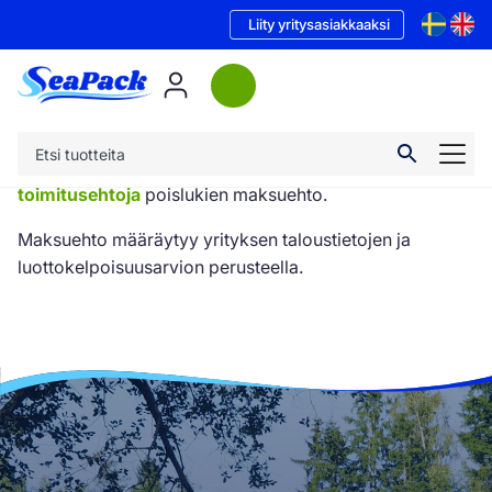
Liity yritysasiakkaaksi
Tilaukseen sovelletaan
Muovituotteiden yleisiä
toimitusehtoja
poislukien maksuehto.
Maksuehto määräytyy yrityksen taloustietojen ja
luottokelpoisuusarvion perusteella.