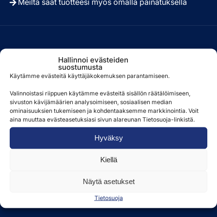
Meiltä saat tuotteesi myös omalla painatuksella
Tehtaat
Hallinnoi evästeiden
suostumusta
Käytämme evästeitä käyttäjäkokemuksen parantamiseen.
Siikainen, Kokemäki
Merikarvia
Valinnoistasi riippuen käytämme evästeitä sisällön räätälöimiseen,
sivuston kävijämäärien analysoimiseen, sosiaalisen median
Toimisto avoinna arkisin 8.00–15.00
ominaisuuksien tukemiseen ja kohdentaaksemme markkinointia. Voit
aina muuttaa evästeasetuksiasi sivun alareunan Tietosuoja-linkistä.
Facebook
Hyväksy
LinkedIn
Kiellä
Asiakaspalvelu
Näytä asetukset
02 5500 300
Tietosuoja
seapack@seapack.fi