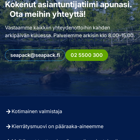
Kokenut asiantuntijatiimi apunasi.
Ota meihin yhteyttä!
Vastaamme kaikkiin yhteydenottoihin kahden
arkipäivän kuluessa. Palvelemme arkisin klo 8.00–15.00.
seapack@seapack.fi
02 5500 300
Kotimainen valmistaja
Kierrätysmuovi on pääraaka-aineemme