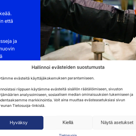
keää.
n että
sseja ja
 muovin
lä
Hallinnoi evästeiden suostumusta
tisesti
ytämme evästeitä käyttäjäkokemuksen parantamiseen.
innoistasi riippuen käytämme evästeitä sisällön räätälöimiseen, sivuston
ijämäärien analysoimiseen, sosiaalisen median ominaisuuksien tukemiseen ja
dentaaksemme markkinointia. Voit aina muuttaa evästeasetuksiasi sivun
reunan Tietosuoja-linkistä.
Hyväksy
Kiellä
Näytä asetukset
Tietosuoja