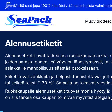
Meiltä saat jopa 100% kierrätetystä materiaalista valmistettu
Muovituotteet
Alennusetiketit
Alennusetiketit ovat tärkeä osa ruokakaupan arkea, sil
joiden parasta ennen -päiväys on lähestymässä, tai 
asiakkaille mahdollisuus säästää ostoksissaan.
Etiketit ovat värikkäitä ja helposti tunnistettavia, jo
tai selkeä teksti “-30 %”. Samalla ne toimivat viesti
Ruokakaupalle alennusetiketit tuovat monia hyötyjä: 
on siis tärkeä osa kaupan toimivaa myyntistrategiaa j