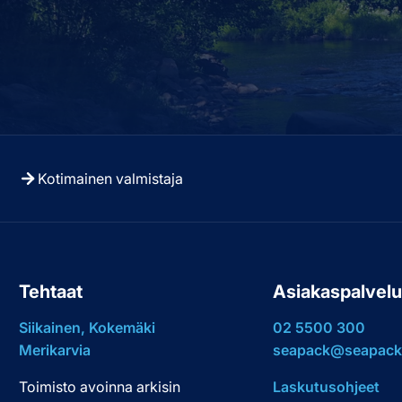
Kotimainen valmistaja
Tehtaat
Asiakaspalvel
Siikainen, Kokemäki
02 5500 300
Merikarvia
seapack@seapack.
Toimisto avoinna arkisin
Laskutusohjeet