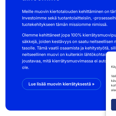
Meille muovin kiertotalouden kehittäminen on tär
Investoimme sekä tuotantolaitteisiin, -prosesseihi
tuotekehitykseen tämän missiomme nimissä.
Olemme kehittäneet jopa 100% kierrätysmuovipu
säkkejä, joiden kestävyys on saatu neitseellisen
tasolle. Tämä vaatii osaamista ja kehitystyötä, sil
neitseellinen muovi on kuitenkin lähtökohtaisesti
joustavaa, mitä kierrätysmuovimassa ei automaat
Kä
ole.
Val
käv
Lue lisää muovin kierrätyksestä »
koh
ala