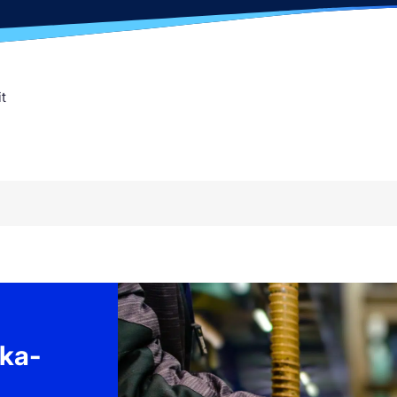
t
aka-