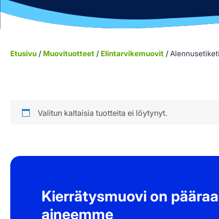
Etusivu
/
Muovituotteet
/
Elintarvikemuovit
/
Alennusetiketi
Valitun kaltaisia tuotteita ei löytynyt.
Kierrätysmuovi on päära
aineemme