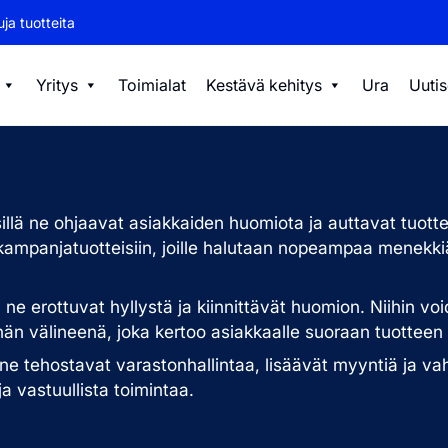
ja tuotteita
Yritys
Toimialat
Kestävä kehitys
Ura
Uutis
lä ne ohjaavat asiakkaiden huomiota ja auttavat tuotteid
kampanjatuotteisiin, joille halutaan nopeampaa menekki
tta ne erottuvat hyllystä ja kiinnittävät huomion. Niihin 
nnän välineenä, joka kertoo asiakkaalle suoraan tuotteen 
ne tehostavat varastonhallintaa, lisäävät myyntiä ja va
a vastuullista toimintaa.