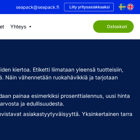
seapack@seapack.fi
Liity yritysasiakkaaksi
et
Yhteys
Ostoskori
en kiertoa. Etiketti liimataan yleensä tuotteisiin,
ä. Näin vähennetään ruokahävikkiä ja tarjotaan
voidaan painaa esimerkiksi prosenttialennus, uusi hinta
arvosta ja edullisuudesta.
hvistavat asiakastyytyväisyyttä. Yksinkertainen tarra