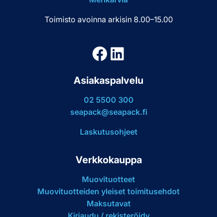
Toimisto avoinna arkisin 8.00–15.00
Facebook
LinkedIn
Asiakaspalvelu
02 5500 300
seapack@seapack.fi
Laskutusohjeet
Verkkokauppa
Muovituotteet
Muovituotteiden yleiset toimitusehdot
Maksutavat
Kirjaudu / rekisteröidy