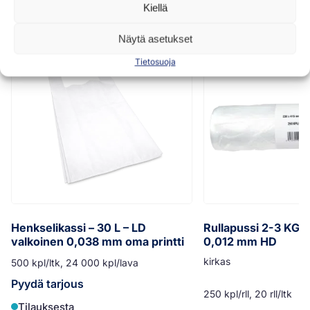
Samankaltaisia tuotteita
Kiellä
Näytä asetukset
Tietosuoja
Henkselikassi – 30 L – LD
Rullapussi 2-3 KG –
valkoinen 0,038 mm oma printti
0,012 mm HD
kirkas
500 kpl/ltk, 24 000 kpl/lava
Pyydä tarjous
250 kpl/rll, 20 rll/ltk
Tilauksesta