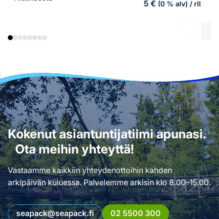
5
€
(0 % alv)
/ rll
Kokenut asiantuntijatiimi apunasi.
Ota meihin yhteyttä!
Vastaamme kaikkiin yhteydenottoihin kahden
arkipäivän kuluessa. Palvelemme arkisin klo 8.00–15.00.
seapack@seapack.fi
02 5500 300