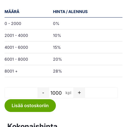
MÄÄRÄ
HINTA / ALENNUS
0 - 2000
0%
2001 - 4000
10%
4001 - 6000
15%
6001 - 8000
20%
8001 +
28%
-
+
kpl
Henkselikassi - 13 L - valkoin
Lisää ostoskoriin
Kokonaishinta