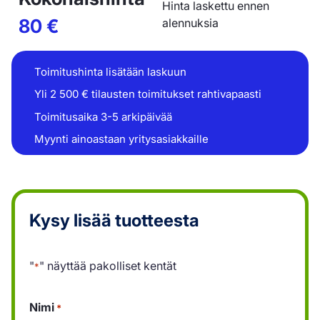
Hinta laskettu ennen
80
€
alennuksia
Toimitushinta lisätään laskuun
Yli 2 500 € tilausten toimitukset rahtivapaasti
Toimitusaika 3-5 arkipäivää
Myynti ainoastaan yritysasiakkaille
Kysy lisää tuotteesta
"
" näyttää pakolliset kentät
*
Nimi
*