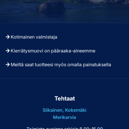
Kotimainen valmistaja
Kierrätysmuovi on pääraaka-aineemme
Meiltä saat tuotteesi myös omalla painatuksella
Tehtaat
Siikainen, Kokemäki
Merikarvia
Toimisto avoinna arkisin 8.00–15.00