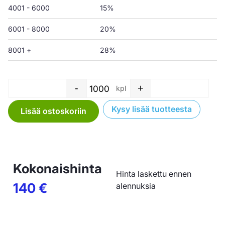
4001 - 6000
15%
6001 - 8000
20%
8001 +
28%
-
+
kpl
Sivusaumapussi kumilenkillä -
Kysy lisää tuotteesta
Lisää ostoskoriin
Kokonaishinta
Hinta laskettu ennen
140
€
alennuksia