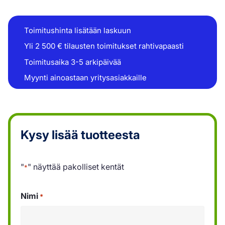
Toimitushinta lisätään laskuun
Yli 2 500 € tilausten toimitukset rahtivapaasti
Toimitusaika 3-5 arkipäivää
Myynti ainoastaan yritysasiakkaille
Kysy lisää tuotteesta
"
" näyttää pakolliset kentät
*
Nimi
*