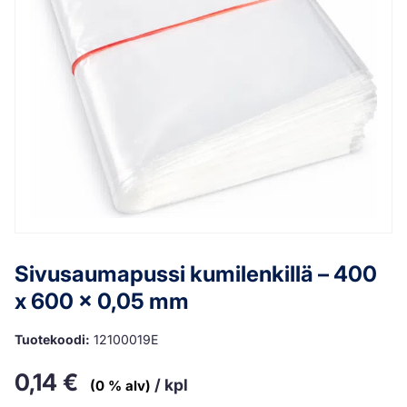
Sivusaumapussi kumilenkillä – 400
x 600 x 0,05 mm
Tuotekoodi:
12100019E
0,14
€
/ kpl
(0 % alv)