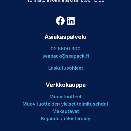
Facebook
LinkedIn
Asiakaspalvelu
02 5500 300
seapack@seapack.fi
Laskutusohjeet
Verkkokauppa
Muovituotteet
Muovituotteiden yleiset toimitusehdot
Maksutavat
Kirjaudu / rekisteröidy