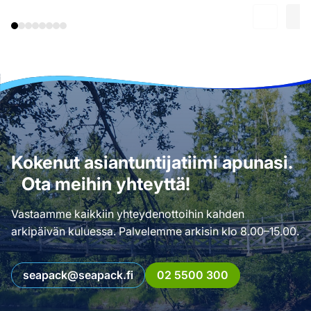
Kokenut asiantuntijatiimi apunasi.
Ota meihin yhteyttä!
Vastaamme kaikkiin yhteydenottoihin kahden
arkipäivän kuluessa. Palvelemme arkisin klo 8.00–15.00.
seapack@seapack.fi
02 5500 300