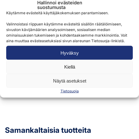
Hallinnoi evästeiden
suostumusta
Käytämme evästeitä käyttäjäkokemuksen parantamiseen.
Valinnoistasi riippuen käytämme evästeitä sisällön räätälöimiseen,
sivuston kävijämäärien analysoimiseen, sosiaalisen median
ominaisuuksien tukemiseen ja kohdentaaksemme markkinointia. Voit
Käytämme lomakkeen kautta saatuja tietoja
aina muuttaa evästeasetuksiasi sivun alareunan Tietosuoja-linkistä.
palveluidemme tarjoamiseen ja toimittamiseen.
Hyväksy
Lisätietoja löydät
tietosuojaselosteestamme »
Kiellä
Lähetä
Näytä asetukset
Tietosuoja
Samankaltaisia tuotteita