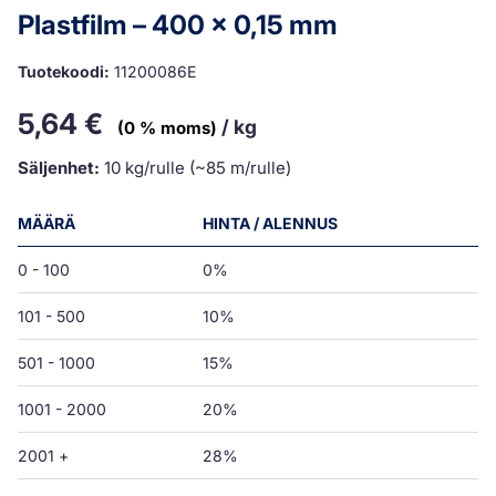
Plastfilm – 400 x 0,15 mm
Tuotekoodi:
11200086E
5,64
€
/ kg
(0 % moms)
Säljenhet:
10 kg/rulle (~85 m/rulle)
MÄÄRÄ
HINTA / ALENNUS
0 - 100
0%
101 - 500
10%
501 - 1000
15%
1001 - 2000
20%
2001 +
28%