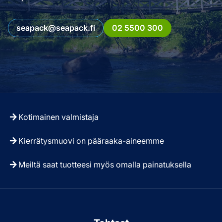
seapack@seapack.fi
02 5500 300
Kotimainen valmistaja
Kierrätysmuovi on pääraaka-aineemme
Meiltä saat tuotteesi myös omalla painatuksella