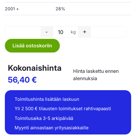
2001 +
28%
-
+
kg
Letkukalvo - 400 x 0,15 mm mä
Lisää ostoskoriin
Kokonaishinta
Hinta laskettu ennen
56,40
€
alennuksia
Toimitushinta lisätään laskuun
Yli 2 500 € tilausten toimitukset rahtivapaasti
Toimitusaika 3-5 arkipäivää
Myynti ainoastaan yritysasiakkaille