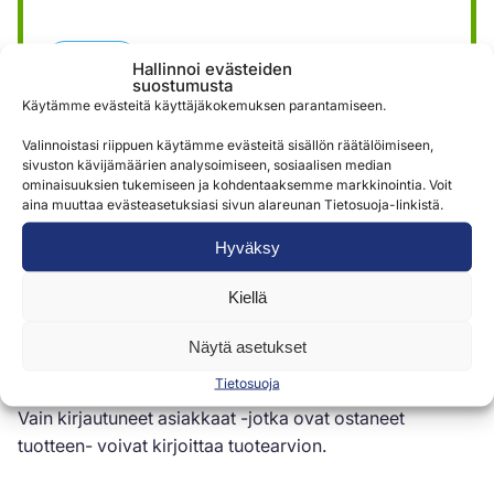
Lähetä
Hallinnoi evästeiden
suostumusta
Käytämme evästeitä käyttäjäkokemuksen parantamiseen.
Valinnoistasi riippuen käytämme evästeitä sisällön räätälöimiseen,
sivuston kävijämäärien analysoimiseen, sosiaalisen median
ominaisuuksien tukemiseen ja kohdentaaksemme markkinointia. Voit
aina muuttaa evästeasetuksiasi sivun alareunan Tietosuoja-linkistä.
Arviot (0)
Hyväksy
Kiellä
Arviot
Näytä asetukset
Tuotearvioita ei vielä ole.
Tietosuoja
Vain kirjautuneet asiakkaat -jotka ovat ostaneet
tuotteen- voivat kirjoittaa tuotearvion.