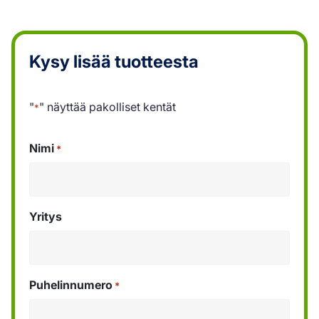
Kysy lisää tuotteesta
"
" näyttää pakolliset kentät
*
Nimi
*
Yritys
Puhelinnumero
*