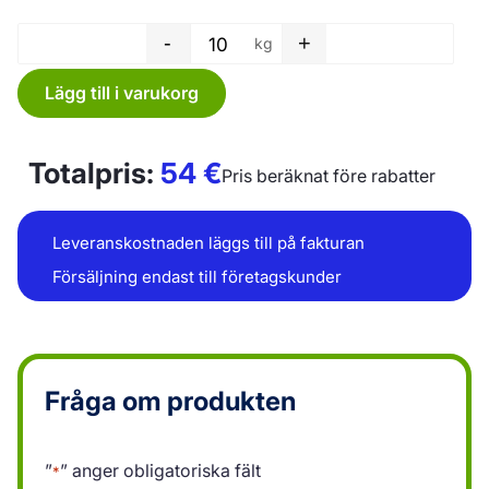
-
+
kg
Plastfilm - 650 x 0,05 mm män
Lägg till i varukorg
Totalpris:
54
€
Pris beräknat före rabatter
Leveranskostnaden läggs till på fakturan
Försäljning endast till företagskunder
Fråga om produkten
”
” anger obligatoriska fält
*