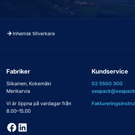
Inhemsk tillverkare
Fabriker
Kundservice
Siikainen, Kokemäki
02 5500 300
Merikarvia
seapack@seapack.
Vi är öppna på vardagar från
Faktureringsinstru
8.00–15.00
Facebook
LinkedIn