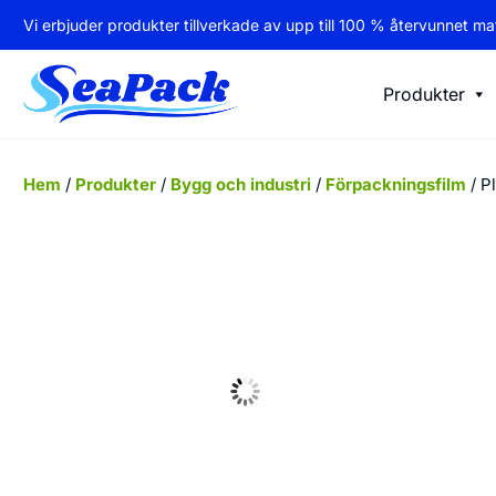
Vi erbjuder produkter tillverkade av upp till 100 % återvunnet mat
Produkter
Hem
/
Produkter
/
Bygg och industri
/
Förpackningsfilm
/ P