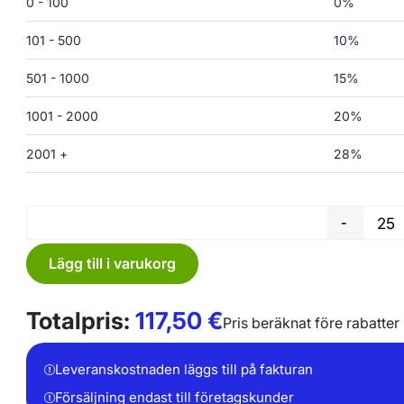
0 - 100
0%
101 - 500
10%
501 - 1000
15%
1001 - 2000
20%
2001 +
28%
-
Lägg till i varukorg
Totalpris:
117,50
€
Pris beräknat före rabatter
Leveranskostnaden läggs till på fakturan
Försäljning endast till företagskunder