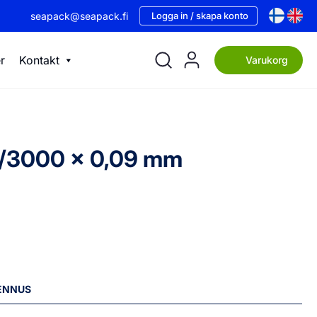
seapack@seapack.fi
Logga in / skapa konto
r
Kontakt
Varukorg
00/3000 x 0,09 mm
LENNUS