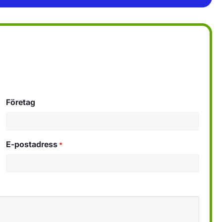
Företag
E-postadress
*