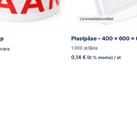
Livsmedelskvalitet
jp
Plastpåse – 400 x 600 x
1.000 st/låda
svara
0,14
€
(0 % moms)
/ st