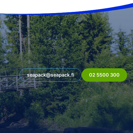
seapack@seapack.fi
02 5500 300