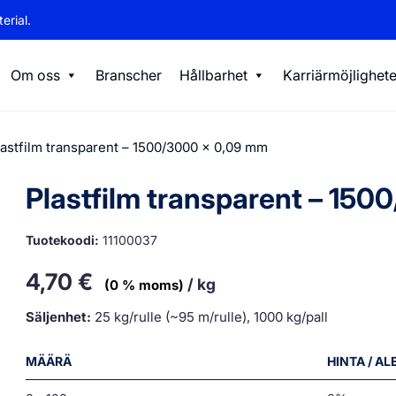
erial.
Om oss
Branscher
Hållbarhet
Karriärmöjlighete
lastfilm transparent – 1500/3000 x 0,09 mm
Plastfilm transparent – 15
Tuotekoodi:
11100037
4,70
€
/ kg
(0 % moms)
Säljenhet:
25 kg/rulle (~95 m/rulle), 1000 kg/pall
MÄÄRÄ
HINTA / A