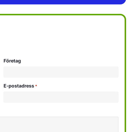
Företag
E-postadress
*