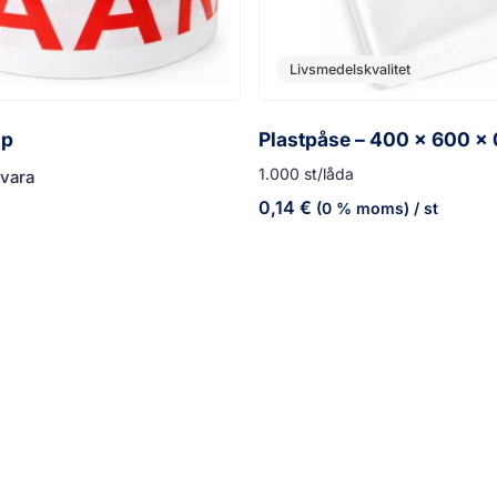
Livsmedelskvalitet
jp
Plastpåse – 400 x 600 x
1.000 st/låda
svara
0,14
€
(0 % moms)
/ st