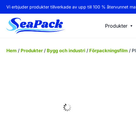
Vi erbjuder produkter tillverkade av upp till 100 % återvunnet mat
Produkter
Hem
/
Produkter
/
Bygg och industri
/
Förpackningsfilm
/ P