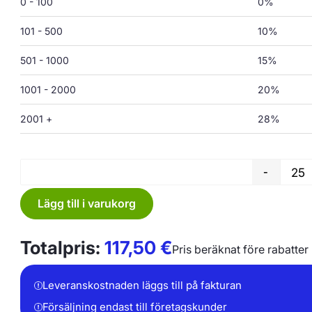
0 - 100
0%
101 - 500
10%
501 - 1000
15%
1001 - 2000
20%
2001 +
28%
-
Lägg till i varukorg
Totalpris:
117,50
€
Pris beräknat före rabatter
Leveranskostnaden läggs till på fakturan
Försäljning endast till företagskunder