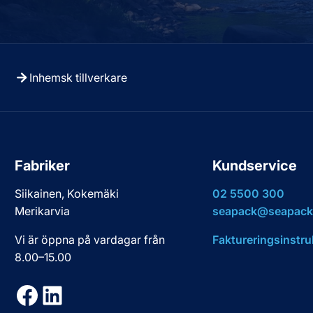
Inhemsk tillverkare
Fabriker
Kundservice
Siikainen, Kokemäki
02 5500 300
Merikarvia
seapack@seapack.
Vi är öppna på vardagar från
Faktureringsinstru
8.00–15.00
Facebook
LinkedIn