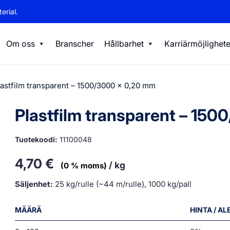
erial.
Om oss
Branscher
Hållbarhet
Karriärmöjlighete
lastfilm transparent – 1500/3000 x 0,20 mm
Plastfilm transparent – 15
Tuotekoodi:
11100048
4,70
€
/ kg
(0 % moms)
Säljenhet:
25 kg/rulle (~44 m/rulle), 1000 kg/pall
MÄÄRÄ
HINTA / A