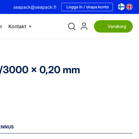
seapack@seapack.fi
Logga in / skapa konto
r
Kontakt
Varukorg
00/3000 x 0,20 mm
LENNUS