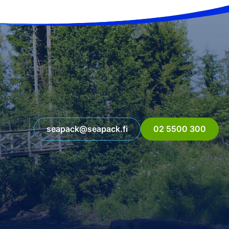
seapack@seapack.fi
02 5500 300