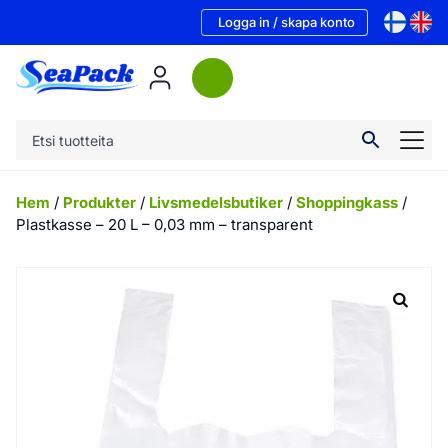
Logga in / skapa konto
Hem
/
Produkter
/
Livsmedelsbutiker
/
Shoppingkass
/
Plastkasse – 20 L – 0,03 mm – transparent