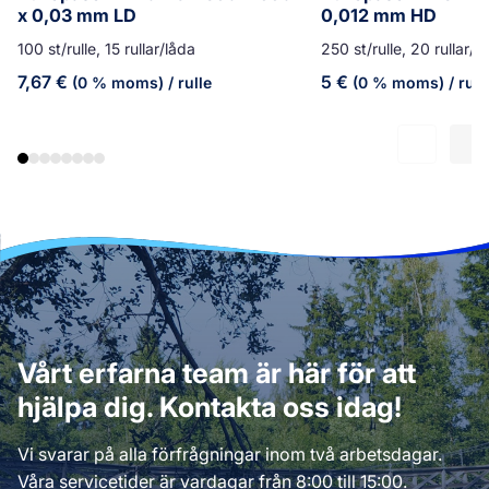
x 0,03 mm LD
0,012 mm HD
100 st/rulle, 15 rullar/låda
250 st/rulle, 20 rullar/l
7,67
€
5
€
(0 % moms)
/ rulle
(0 % moms)
/ rull
Vårt erfarna team är här för att
hjälpa dig. Kontakta oss idag!
Vi svarar på alla förfrågningar inom två arbetsdagar.
Våra servicetider är vardagar från 8:00 till 15:00.