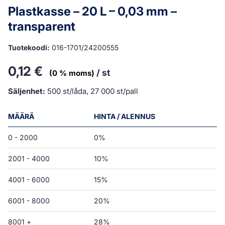
Plastkasse – 20 L – 0,03 mm –
transparent
Tuotekoodi:
016-1701/24200555
0,12
€
/ st
(0 % moms)
Säljenhet:
500 st/låda, 27 000 st/pall
MÄÄRÄ
HINTA / ALENNUS
0 - 2000
0%
2001 - 4000
10%
4001 - 6000
15%
6001 - 8000
20%
8001 +
28%