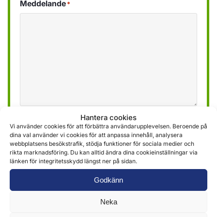
Meddelande
*
Hantera cookies
Vi använder den information som erhålls via
Vi använder cookies för att förbättra användarupplevelsen. Beroende på
formuläret för att tillhandahålla och leverera våra
dina val använder vi cookies för att anpassa innehåll, analysera
webbplatsens besökstrafik, stödja funktioner för sociala medier och
tjänster. Mer information hittar du i
vår
rikta marknadsföring. Du kan alltid ändra dina cookieinställningar via
integritetspolicy »
länken för integritetsskydd längst ner på sidan.
Godkänn
Skicka
Neka