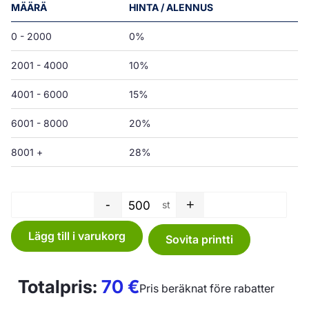
MÄÄRÄ
HINTA / ALENNUS
0 - 2000
0%
2001 - 4000
10%
4001 - 6000
15%
6001 - 8000
20%
8001 +
28%
-
+
st
Plastkasse - 30 L - LD 0,038 
Lägg till i varukorg
Sovita printti
Totalpris:
70
€
Pris beräknat före rabatter