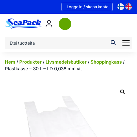
Logga in / skapa konto
Hem
/
Produkter
/
Livsmedelsbutiker
/
Shoppingkass
/
Plastkasse – 30 L – LD 0,038 mm vit