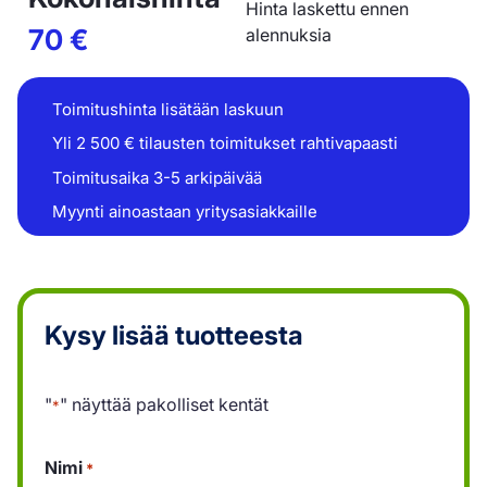
Hinta laskettu ennen
70
€
alennuksia
Toimitushinta lisätään laskuun
Yli 2 500 € tilausten toimitukset rahtivapaasti
Toimitusaika 3-5 arkipäivää
Myynti ainoastaan yritysasiakkaille
Kysy lisää tuotteesta
"
" näyttää pakolliset kentät
*
Nimi
*