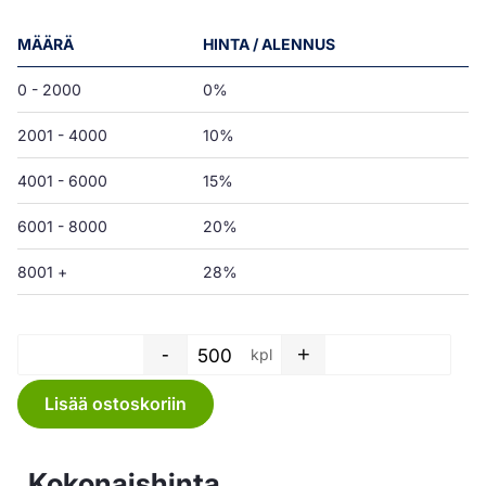
MÄÄRÄ
HINTA / ALENNUS
0 - 2000
0%
2001 - 4000
10%
4001 - 6000
15%
6001 - 8000
20%
8001 +
28%
-
+
kpl
Henkselikassi - 30 L - LD val
Lisää ostoskoriin
Kokonaishinta