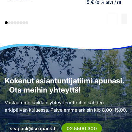
5
€
(0 % alv)
/ rll
Kokenut asiantuntijatiimi apunasi.
Ota meihin yhteyttä!
Vastaamme kaikkiin yhteydenottoihin kahden
arkipäivän kuluessa. Palvelemme arkisin klo 8.00–15.00.
seapack@seapack.fi
02 5500 300