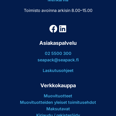
Toimisto avoinna arkisin 8.00–15.00
Facebook
LinkedIn
Asiakaspalvelu
02 5500 300
seapack@seapack.fi
Laskutusohjeet
Verkkokauppa
Muovituotteet
Muovituotteiden yleiset toimitusehdot
Maksutavat
Kirjaudu / rekisteröidy