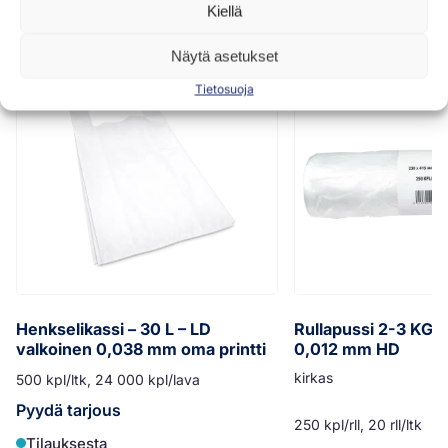
Samankaltaisia tuotteita
Kiellä
Näytä asetukset
Tietosuoja
Henkselikassi – 30 L – LD
Rullapussi 2-3 KG –
valkoinen 0,038 mm oma printti
0,012 mm HD
kirkas
500 kpl/ltk, 24 000 kpl/lava
Pyydä tarjous
250 kpl/rll, 20 rll/ltk
Tilauksesta