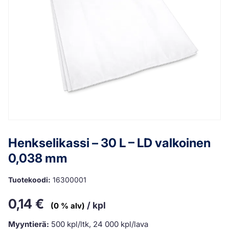
Henkselikassi – 30 L – LD valkoinen
0,038 mm
Tuotekoodi:
16300001
0,14
€
/ kpl
(0 % alv)
Myyntierä:
500 kpl/ltk, 24 000 kpl/lava