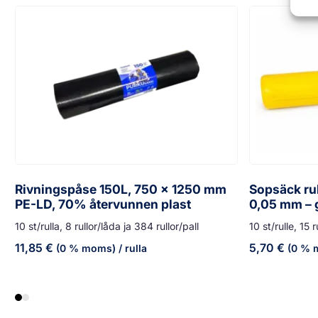
Rivningspåse 150L, 750 x 1250 mm
Sopsäck rul
PE-LD, 70% återvunnen plast
0,05 mm – 
10 st/rulla, 8 rullor/låda ja 384 rullor/pall
10 st/rulle, 15 r
11,85
€
5,70
€
(0 % moms)
/ rulla
(0 % 