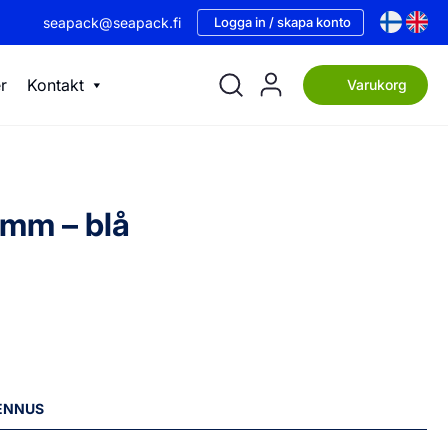
seapack@seapack.fi
Logga in / skapa konto
r
Kontakt
Varukorg
 mm – blå
LENNUS