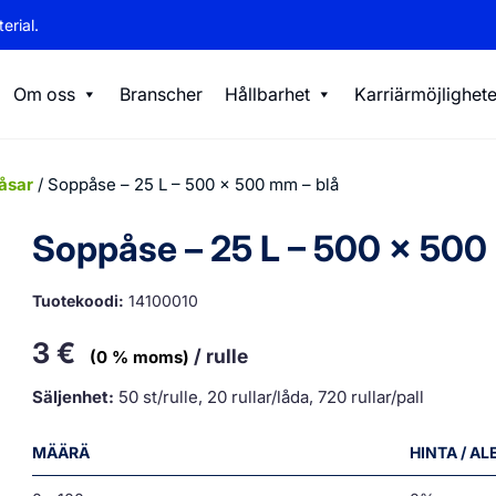
erial.
Om oss
Branscher
Hållbarhet
Karriärmöjlighete
åsar
/ Soppåse – 25 L – 500 x 500 mm – blå
Soppåse – 25 L – 500 x 500
Tuotekoodi:
14100010
3
€
/ rulle
(0 % moms)
Säljenhet:
50 st/rulle, 20 rullar/låda, 720 rullar/pall
MÄÄRÄ
HINTA / A