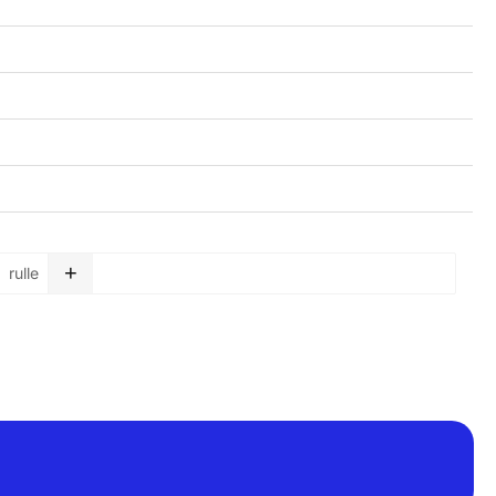
+
rulle
Soppåse - 25 L - 500 x 500 mm - blå mängd