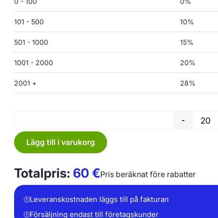
0 - 100
0%
101 - 500
10%
501 - 1000
15%
1001 - 2000
20%
2001 +
28%
-
Lägg till i varukorg
Totalpris:
60
€
Pris beräknat före rabatter
Leveranskostnaden läggs till på fakturan
Försäljning endast till företagskunder