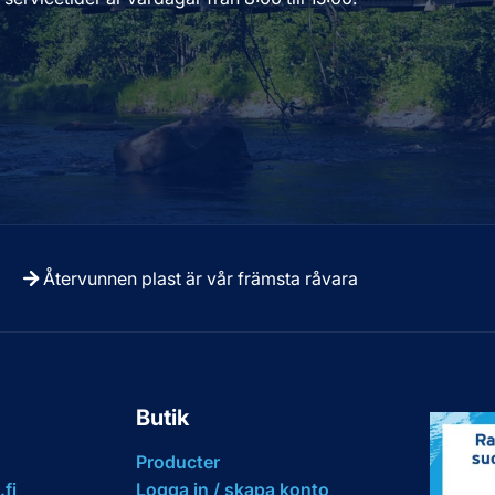
Återvunnen plast är vår främsta råvara
Butik
Producter
fi
Logga in / skapa konto