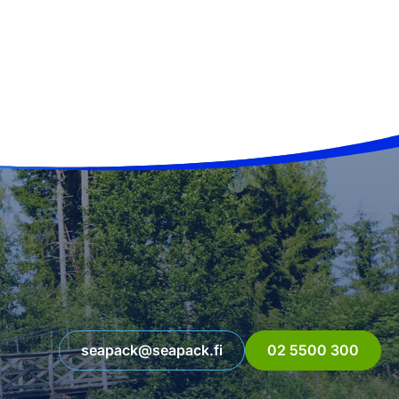
seapack@seapack.fi
02 5500 300