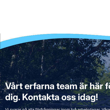
Vårt erfarna team är här fö
dig. Kontakta oss idag!
Vi svarar på alla förfrågningar inom två arbetsdagar. Våra 