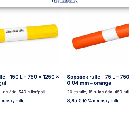
Integritetspolicy
le – 150 L – 750 x 1250 x
Sopsäck rulle – 75 L – 75
gul
0,04 mm – orange
ullar/låda, 540 rullar/pall
20 st/rulle, 15 rullar/låda, 450 rull
8,85
€
moms)
/ rulle
(0 % moms)
/ rulle