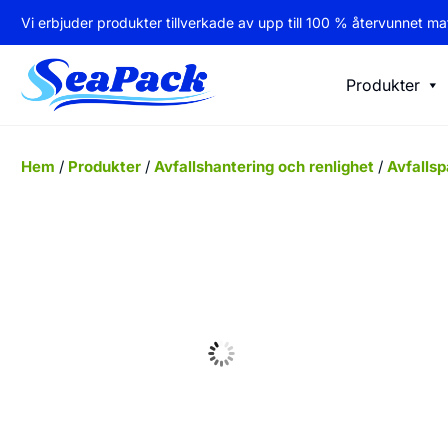
Vi erbjuder produkter tillverkade av upp till 100 % återvunnet mat
Produkter
Hem
/
Produkter
/
Avfallshantering och renlighet
/
Avfallsp