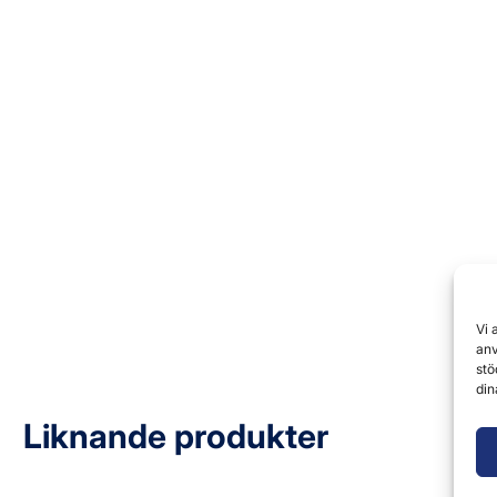
Vi 
anv
stö
din
Liknande produkter