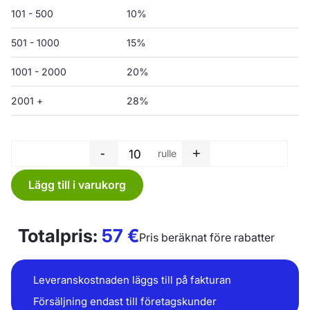
101 - 500
10%
501 - 1000
15%
1001 - 2000
20%
2001 +
28%
-
+
rulle
Sopsäck rulle - 150 L - 750 x 
Lägg till i varukorg
Totalpris:
57
€
Pris beräknat före rabatter
Leveranskostnaden läggs till på fakturan
Försäljning endast till företagskunder