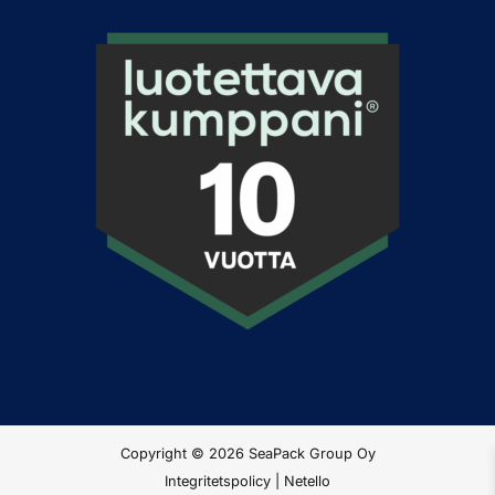
Copyright © 2026 SeaPack Group Oy
Integritetspolicy
|
Netello