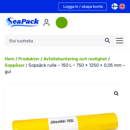
Logga in / skapa konto
Hem
/
Produkter
/
Avfallshantering och renlighet
/
Soppåsar
/ Sopsäck rulle – 150 L – 750 x 1250 x 0,05 mm –
gul