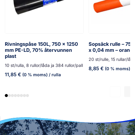
Rivningspåse 150L, 750 x 1250
Sopsäck rulle – 75 
mm PE-LD, 70% återvunnen
x 0,04 mm – orang
plast
20 st/rulle, 15 rullar/låd
10 st/rulla, 8 rullor/låda ja 384 rullor/pall
8,85
€
(0 % moms)
/ 
11,85
€
(0 % moms)
/ rulla