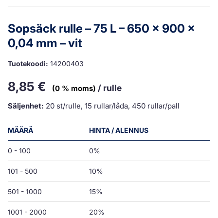
Sopsäck rulle – 75 L – 650 x 900 x
0,04 mm – vit
Tuotekoodi:
14200403
8,85
€
/ rulle
(0 % moms)
Säljenhet:
20 st/rulle, 15 rullar/låda, 450 rullar/pall
MÄÄRÄ
HINTA / ALENNUS
0 - 100
0%
101 - 500
10%
501 - 1000
15%
1001 - 2000
20%