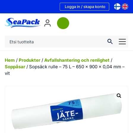
Logga in / skapa konto
Hem
/
Produkter
/
Avfallshantering och renlighet
/
Soppåsar
/ Sopsäck rulle – 75 L – 650 x 900 x 0,04 mm –
vit