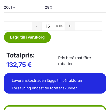
2001 +
28%
-
+
rulle
Sopsäck rulle - 75 L - 650 x 9
Lägg till i varukorg
Totalpris:
Pris beräknat före
132,75
€
rabatter
Leveranskostnaden läggs till på fakturan
Försäljning endast till företagskunder