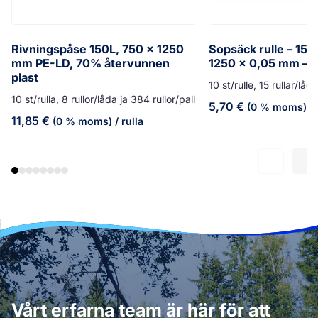
Rivningspåse 150L, 750 x 1250
Sopsäck rulle – 150
mm PE-LD, 70% återvunnen
1250 x 0,05 mm – g
plast
10 st/rulle, 15 rullar/låd
10 st/rulla, 8 rullor/låda ja 384 rullor/pall
5,70
€
(0 % moms)
/ 
11,85
€
(0 % moms)
/ rulla
Vårt erfarna team är här för att