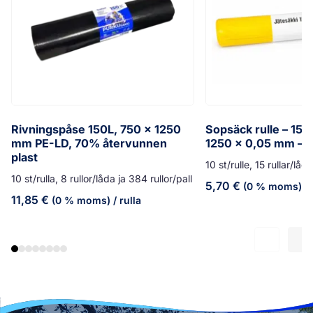
Rivningspåse 150L, 750 x 1250
Sopsäck rulle – 150
mm PE-LD, 70% återvunnen
1250 x 0,05 mm – g
plast
10 st/rulle, 15 rullar/låd
10 st/rulla, 8 rullor/låda ja 384 rullor/pall
5,70
€
(0 % moms)
/ 
11,85
€
(0 % moms)
/ rulla