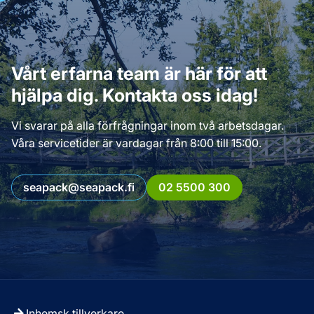
Vårt erfarna team är här för att
hjälpa dig. Kontakta oss idag!
Vi svarar på alla förfrågningar inom två arbetsdagar.
Våra servicetider är vardagar från 8:00 till 15:00.
seapack@seapack.fi
02 5500 300
Inhemsk tillverkare