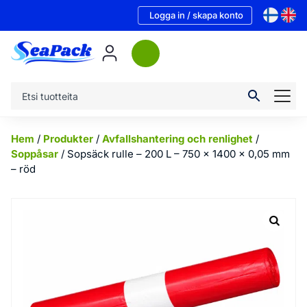
Logga in / skapa konto
Hem
/
Produkter
/
Avfallshantering och renlighet
/
Soppåsar
/ Sopsäck rulle – 200 L – 750 x 1400 x 0,05 mm
– röd