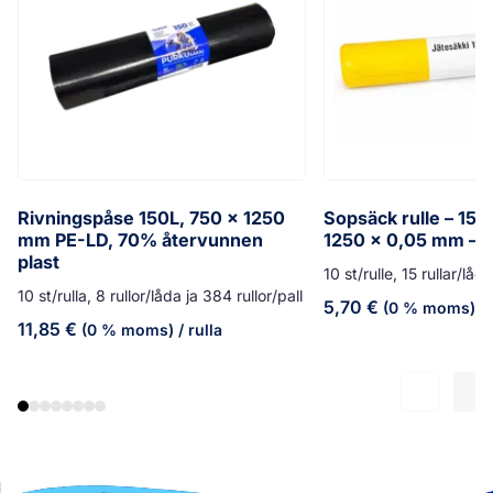
Rivningspåse 150L, 750 x 1250
Sopsäck rulle – 150
mm PE-LD, 70% återvunnen
1250 x 0,05 mm – g
plast
10 st/rulle, 15 rullar/låd
10 st/rulla, 8 rullor/låda ja 384 rullor/pall
5,70
€
(0 % moms)
/ 
11,85
€
(0 % moms)
/ rulla