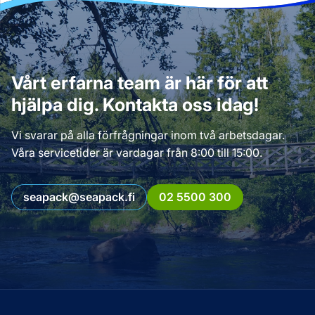
Vårt erfarna team är här för att
hjälpa dig. Kontakta oss idag!
Vi svarar på alla förfrågningar inom två arbetsdagar.
Våra servicetider är vardagar från 8:00 till 15:00.
seapack@seapack.fi
02 5500 300