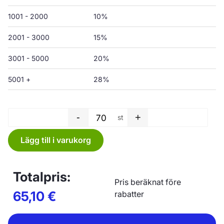
1001 - 2000
10%
2001 - 3000
15%
3001 - 5000
20%
5001 +
28%
-
+
st
Sopsäck - 800 x 1400 x 0,12
Lägg till i varukorg
Totalpris:
Pris beräknat före
65,10
€
rabatter