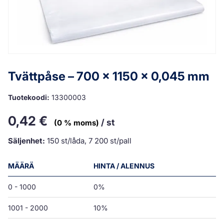
Tvättpåse – 700 x 1150 x 0,045 mm
Tuotekoodi:
13300003
0,42
€
/ st
(0 % moms)
Säljenhet:
150 st/låda, 7 200 st/pall
MÄÄRÄ
HINTA / ALENNUS
0 - 1000
0%
1001 - 2000
10%