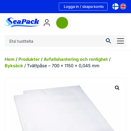
Logga in / skapa konto
Hem
/
Produkter
/
Avfallshantering och renlighet
/
Byksäck
/ Tvättpåse – 700 x 1150 x 0,045 mm