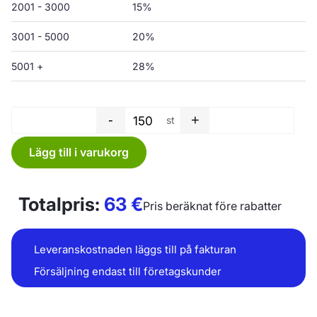
2001 - 3000
15%
3001 - 5000
20%
5001 +
28%
-
+
st
Tvättpåse - 700 x 1150 x 0,0
Lägg till i varukorg
Totalpris:
63
€
Pris beräknat före rabatter
Leveranskostnaden läggs till på fakturan
Försäljning endast till företagskunder