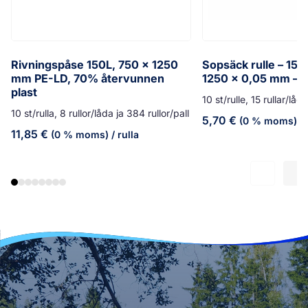
Rivningspåse 150L, 750 x 1250
Sopsäck rulle – 150
mm PE-LD, 70% återvunnen
1250 x 0,05 mm – g
plast
10 st/rulle, 15 rullar/låd
10 st/rulla, 8 rullor/låda ja 384 rullor/pall
5,70
€
(0 % moms)
/ 
11,85
€
(0 % moms)
/ rulla