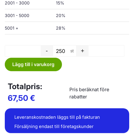
2001 - 3000
15%
3001 - 5000
20%
5001 +
28%
-
+
st
Tvättpåse - 700 x 700 x 0,04
Lägg till i varukorg
Totalpris:
Pris beräknat före
67,50
€
rabatter
Leveranskostnaden läggs till på fakturan
Försäljning endast till företagskunder