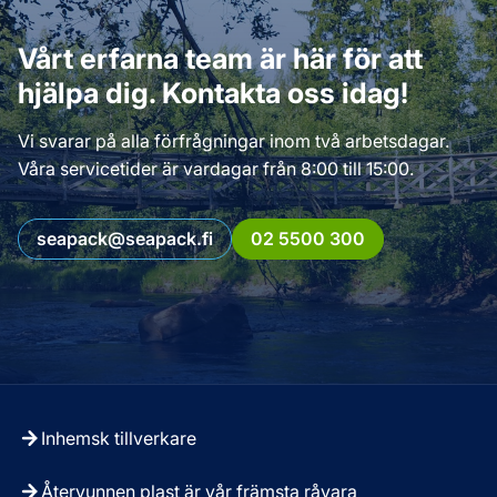
Vårt erfarna team är här för att
hjälpa dig. Kontakta oss idag!
Vi svarar på alla förfrågningar inom två arbetsdagar.
Våra servicetider är vardagar från 8:00 till 15:00.
seapack@seapack.fi
02 5500 300
Inhemsk tillverkare
Återvunnen plast är vår främsta råvara