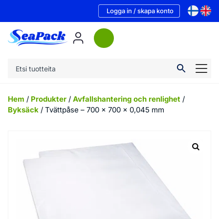
Logga in / skapa konto
Hem
/
Produkter
/
Avfallshantering och renlighet
/
Byksäck
/ Tvättpåse – 700 x 700 x 0,045 mm