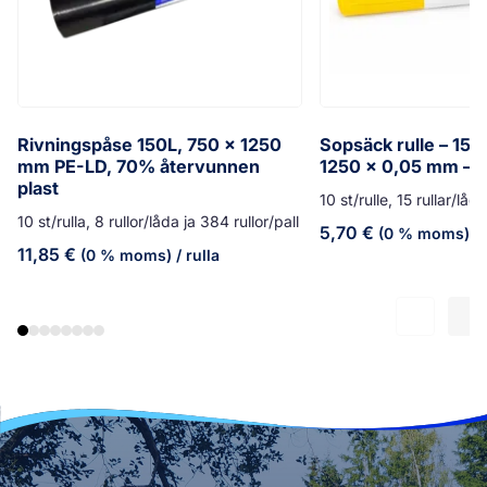
Rivningspåse 150L, 750 x 1250
Sopsäck rulle – 150
mm PE-LD, 70% återvunnen
1250 x 0,05 mm – g
plast
10 st/rulle, 15 rullar/låd
10 st/rulla, 8 rullor/låda ja 384 rullor/pall
5,70
€
(0 % moms)
/ 
11,85
€
(0 % moms)
/ rulla