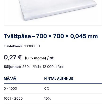
Tvättpåse – 700 x 700 x 0,045 mm
Tuotekoodi:
13300001
0,27
€
/ st
(0 % moms)
Säljenhet:
250 st/låda, 12 000 st/pall
MÄÄRÄ
HINTA / ALENNUS
0 - 1000
0%
1001 - 2000
10%