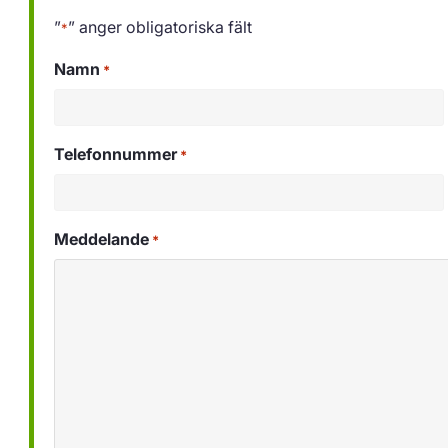
”
” anger obligatoriska fält
*
Namn
*
Telefonnummer
*
Meddelande
*