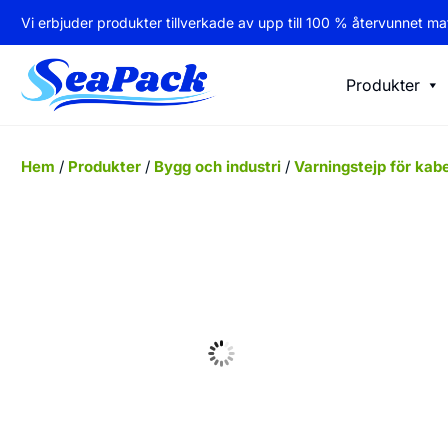
Vi erbjuder produkter tillverkade av upp till 100 % återvunnet mat
Produkter
Hem
/
Produkter
/
Bygg och industri
/
Varningstejp för kabe