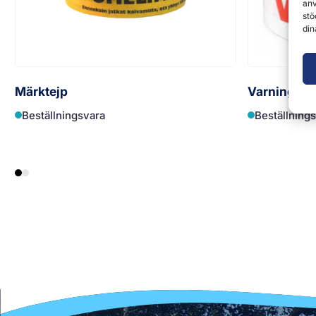
anv
stö
din
Märktejp
Varningste
Beställningsvara
Beställning