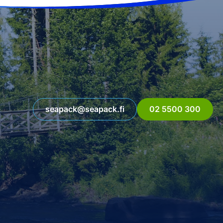
seapack@seapack.fi
02 5500 300