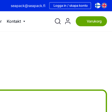
seapack@seapack.fi
Logga in / skapa konto
r
Kontakt
Varukorg