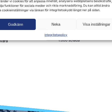
änder vi cookies för att anpassa innehåll, analysera webbplatsens besökstrafik,
dja funktioner för sociala medier och rikta marknadsföring. Du kan alltid ändra
a cookieinställningar via länken för integritetsskydd längst ner på sidan.
Livsmedelskvalitet
Godkänn
Neka
Visa inställningar
jp
Plastpåse – 400 x 600 x
Integritetspolicy
1.000 st/låda
svara