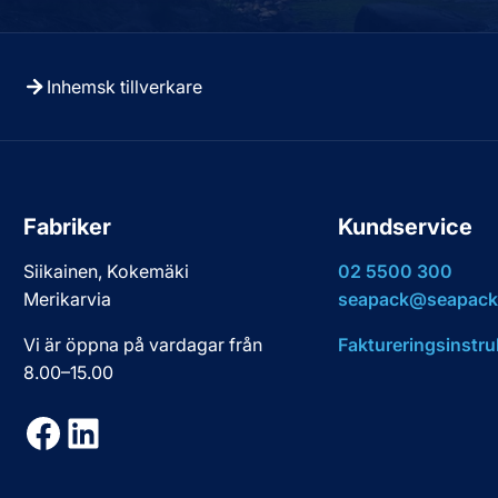
Inhemsk tillverkare
Fabriker
Kundservice
Siikainen, Kokemäki
02 5500 300
Merikarvia
seapack@seapack.
Vi är öppna på vardagar från
Faktureringsinstru
8.00–15.00
Facebook
LinkedIn