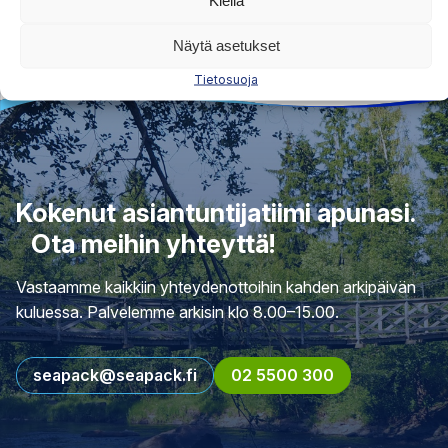
Kiellä
Näytä asetukset
Tietosuoja
Kokenut asiantuntijatiimi apunasi.
Ota meihin yhteyttä!
Vastaamme kaikkiin yhteydenottoihin kahden arkipäivän
kuluessa. Palvelemme arkisin klo 8.00–15.00.
seapack@seapack.fi
02 5500 300