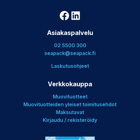
Facebook
LinkedIn
Asiakaspalvelu
02 5500 300
seapack@seapack.fi
Laskutusohjeet
Verkkokauppa
Muovituotteet
Muovituotteiden yleiset toimitusehdot
Maksutavat
Kirjaudu / rekisteröidy