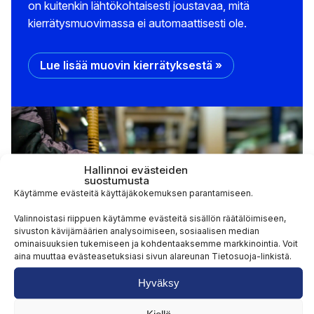
on kuitenkin lähtökohtaisesti joustavaa, mitä
kierrätysmuovimassa ei automaattisesti ole.
Lue lisää muovin kierrätyksestä »
Hallinnoi evästeiden
suostumusta
Käytämme evästeitä käyttäjäkokemuksen parantamiseen.
Valinnoistasi riippuen käytämme evästeitä sisällön räätälöimiseen,
sivuston kävijämäärien analysoimiseen, sosiaalisen median
ominaisuuksien tukemiseen ja kohdentaaksemme markkinointia. Voit
aina muuttaa evästeasetuksiasi sivun alareunan Tietosuoja-linkistä.
Hyväksy