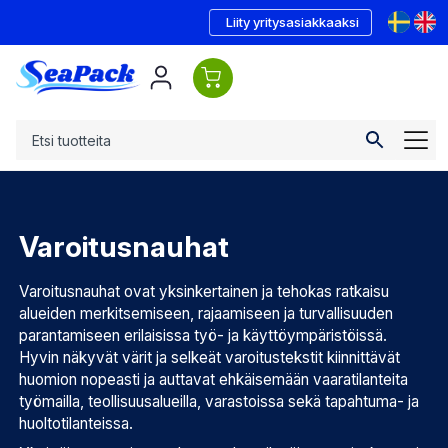
Liity yritysasiakkaaksi
Varoitusnauhat
Varoitusnauhat ovat yksinkertainen ja tehokas ratkaisu
alueiden merkitsemiseen, rajaamiseen ja turvallisuuden
parantamiseen erilaisissa työ- ja käyttöympäristöissä.
Hyvin näkyvät värit ja selkeät varoitustekstit kiinnittävät
huomion nopeasti ja auttavat ehkäisemään vaaratilanteita
työmailla, teollisuusalueilla, varastoissa sekä tapahtuma- ja
huoltotilanteissa.