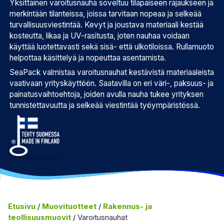
Yksittäinen varoitusnauha soveltuu tilapäiseen rajaukseen ja
merkintään tilanteissa, joissa tarvitaan nopeaa ja selkeää
turvallisuusviestintää. Kevyt ja joustava materiaali kestää
kosteutta, likaa ja UV-rasitusta, joten nauhaa voidaan
käyttää luotettavasti sekä sisä- että ulkotiloissa. Rullamuoto
helpottaa käsittelyä ja nopeuttaa asentamista.
SeaPack valmistaa varoitusnauhat kestävistä materiaaleista
vaativaan yrityskäyttöön. Saatavilla on eri väri-, paksuus- ja
painatusvaihtoehtoja, joiden avulla nauha tukee yrityksen
tunnistettavuutta ja selkeää viestintää työympäristössä.
Etusivu
/
Muovituotteet
/
Rakennus- ja
teollisuusmuovit
/
Varoitusnauhat