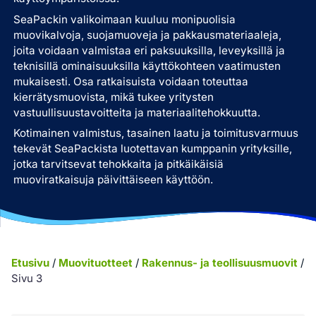
SeaPackin valikoimaan kuuluu monipuolisia
muovikalvoja, suojamuoveja ja pakkausmateriaaleja,
joita voidaan valmistaa eri paksuuksilla, leveyksillä ja
teknisillä ominaisuuksilla käyttökohteen vaatimusten
mukaisesti. Osa ratkaisuista voidaan toteuttaa
kierrätysmuovista, mikä tukee yritysten
vastuullisuustavoitteita ja materiaalitehokkuutta.
Kotimainen valmistus, tasainen laatu ja toimitusvarmuus
tekevät SeaPackista luotettavan kumppanin yrityksille,
jotka tarvitsevat tehokkaita ja pitkäikäisiä
muoviratkaisuja päivittäiseen käyttöön.
Etusivu
/
Muovituotteet
/
Rakennus- ja teollisuusmuovit
/
Sivu 3