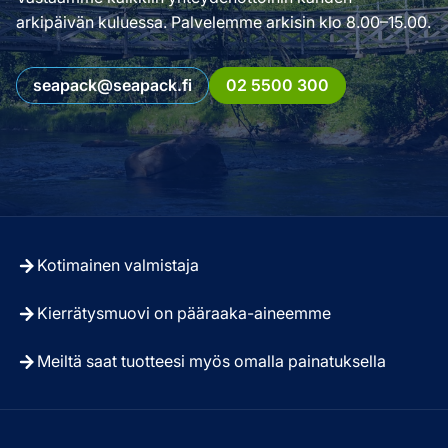
arkipäivän kuluessa. Palvelemme arkisin klo 8.00–15.00.
seapack@seapack.fi
02 5500 300
Kotimainen valmistaja
Kierrätysmuovi on pääraaka-aineemme
Meiltä saat tuotteesi myös omalla painatuksella