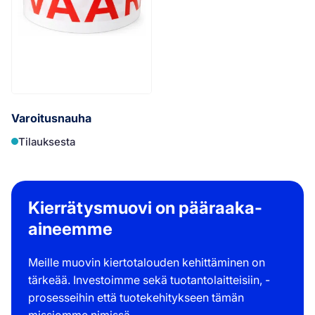
Varoitusnauha
Tilauksesta
Kierrätysmuovi on pääraaka-
aineemme
Meille muovin kiertotalouden kehittäminen on
tärkeää. Investoimme sekä tuotantolaitteisiin, -
prosesseihin että tuotekehitykseen tämän
missiomme nimissä.