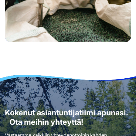
Kokenut asiantuntijatiimi apunasi.
Ota meihin yhteyttä!
Vastaamme kaikkiin yhteydenottoihin kahden