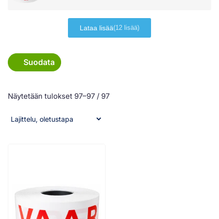
Lataa lisää
(12 lisää)
Suodata
Näytetään tulokset 97–97 / 97