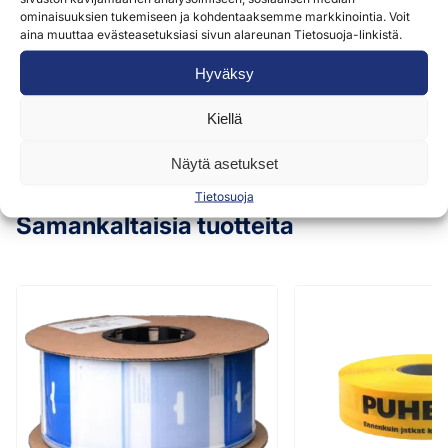
ominaisuuksien tukemiseen ja kohdentaaksemme markkinointia. Voit
Tuotearvioita ei vielä ole.
aina muuttaa evästeasetuksiasi sivun alareunan Tietosuoja-linkistä.
Hyväksy
Vain kirjautuneet asiakkaat -jotka ovat ostaneet
tuotteen- voivat kirjoittaa tuotearvion.
Kiellä
Näytä asetukset
Tietosuoja
Samankaltaisia tuotteita