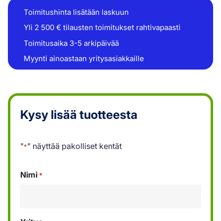
Toimitushinta lisätään laskuun
Yli 2 500 € tilausten toimitukset rahtivapaasti
Toimitusaika 3-5 arkipäivää
Myynti ainoastaan yritysasiakkaille
Kysy lisää tuotteesta
"
" näyttää pakolliset kentät
*
Nimi
*