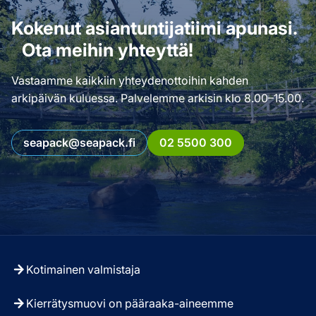
Kokenut asiantuntijatiimi apunasi.
Ota meihin yhteyttä!
Vastaamme kaikkiin yhteydenottoihin kahden
arkipäivän kuluessa. Palvelemme arkisin klo 8.00–15.00.
seapack@seapack.fi
02 5500 300
Kotimainen valmistaja
Kierrätysmuovi on pääraaka-aineemme