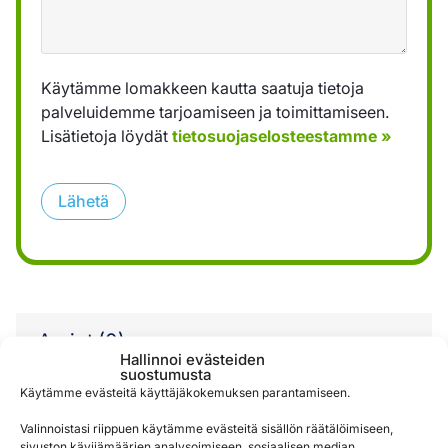
Käytämme lomakkeen kautta saatuja tietoja
palveluidemme tarjoamiseen ja toimittamiseen.
Lisätietoja löydät
tietosuojaselosteestamme »
Lähetä
Arviot (0)
Hallinnoi evästeiden
suostumusta
Käytämme evästeitä käyttäjäkokemuksen parantamiseen.
Valinnoistasi riippuen käytämme evästeitä sisällön räätälöimiseen,
Arviot
sivuston kävijämäärien analysoimiseen, sosiaalisen median