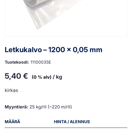
Letkukalvo – 1200 x 0,05 mm
Tuotekoodi:
11100035E
5,40
€
/ kg
(0 % alv)
kirkas
Myyntierä:
25 kg/rll (~220 m/rll)
MÄÄRÄ
HINTA / ALENNUS