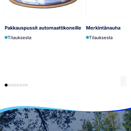
Pakkauspussit automaattikoneille
Merkintänauha
Tilauksesta
Tilauksesta