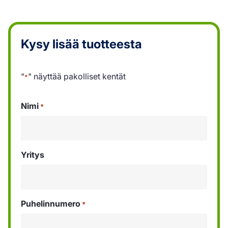
Kysy lisää tuotteesta
"
" näyttää pakolliset kentät
*
Nimi
*
Yritys
Puhelinnumero
*