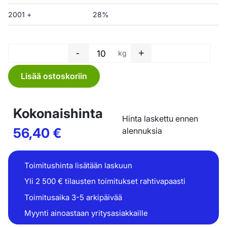
2001 +
28%
-
+
kg
Letkukalvo - 400 x 0,05 mm m
Lisää ostoskoriin
Kokonaishinta
Hinta laskettu ennen
56,40
€
alennuksia
Toimitushinta lisätään laskuun
Yli 2 500 € tilausten toimitukset rahtivapaasti
Toimitusaika 3-5 arkipäivää
Myynti ainoastaan yritysasiakkaille