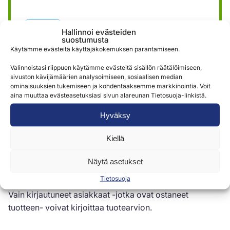
Lähetä
Hallinnoi evästeiden
suostumusta
Käytämme evästeitä käyttäjäkokemuksen parantamiseen.
Valinnoistasi riippuen käytämme evästeitä sisällön räätälöimiseen,
sivuston kävijämäärien analysoimiseen, sosiaalisen median
ominaisuuksien tukemiseen ja kohdentaaksemme markkinointia. Voit
aina muuttaa evästeasetuksiasi sivun alareunan Tietosuoja-linkistä.
Arviot (0)
Hyväksy
Kiellä
Arviot
Näytä asetukset
Tuotearvioita ei vielä ole.
Tietosuoja
Vain kirjautuneet asiakkaat -jotka ovat ostaneet
tuotteen- voivat kirjoittaa tuotearvion.