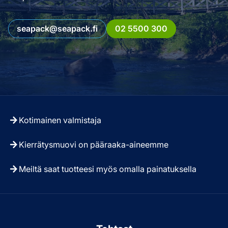
seapack@seapack.fi
02 5500 300
Kotimainen valmistaja
Kierrätysmuovi on pääraaka-aineemme
Meiltä saat tuotteesi myös omalla painatuksella