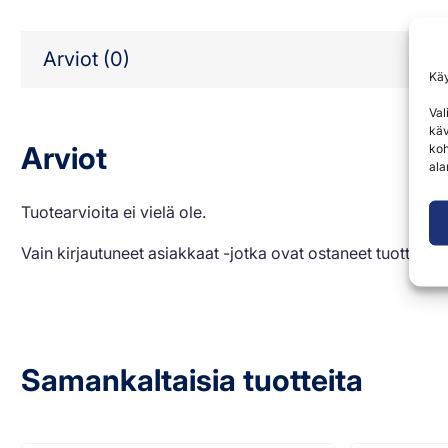
Arviot (0)
Kä
Val
käv
Arviot
koh
ala
Tuotearvioita ei vielä ole.
Vain kirjautuneet asiakkaat -jotka ovat ostaneet tuotteen- 
Samankaltaisia tuotteita