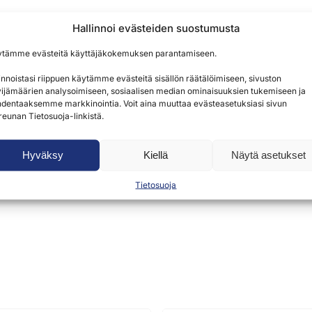
Hallinnoi evästeiden suostumusta
ytämme evästeitä käyttäjäkokemuksen parantamiseen.
innoistasi riippuen käytämme evästeitä sisällön räätälöimiseen, sivuston
ijämäärien analysoimiseen, sosiaalisen median ominaisuuksien tukemiseen ja
dentaaksemme markkinointia. Voit aina muuttaa evästeasetuksiasi sivun
reunan Tietosuoja-linkistä.
Hyväksy
Kiellä
Näytä asetukset
voivat kirjoittaa tuotearvion.
Tietosuoja