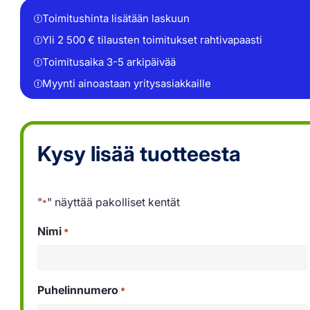
Toimitushinta lisätään laskuun
Yli 2 500 € tilausten toimitukset rahtivapaasti
Toimitusaika 3-5 arkipäivää
Myynti ainoastaan yritysasiakkaille
Kysy lisää tuotteesta
"
" näyttää pakolliset kentät
*
Nimi
*
Puhelinnumero
*