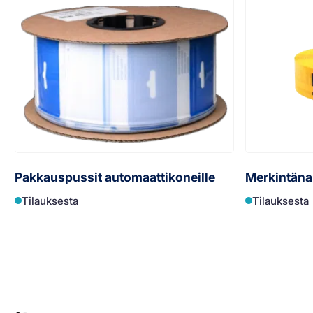
Pakkauspussit automaattikoneille
Merkintän
Tilauksesta
Tilauksesta