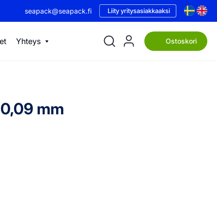
seapack@seapack.fi
Liity yritysasiakkaaksi
et
Yhteys
Ostoskori
x 0,09 mm