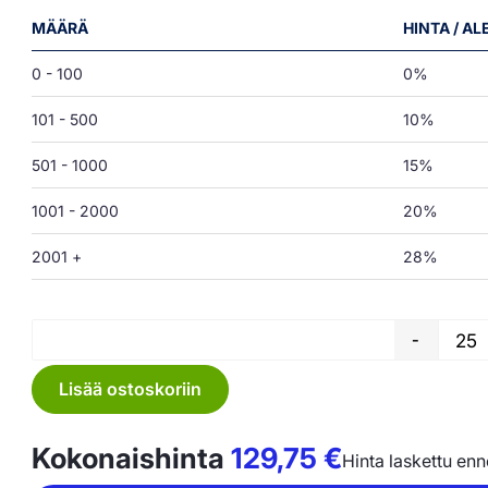
MÄÄRÄ
HINTA / A
0 - 100
0%
101 - 500
10%
501 - 1000
15%
1001 - 2000
20%
2001 +
28%
-
Lisää ostoskoriin
Kokonaishinta
129,75
€
Hinta laskettu en