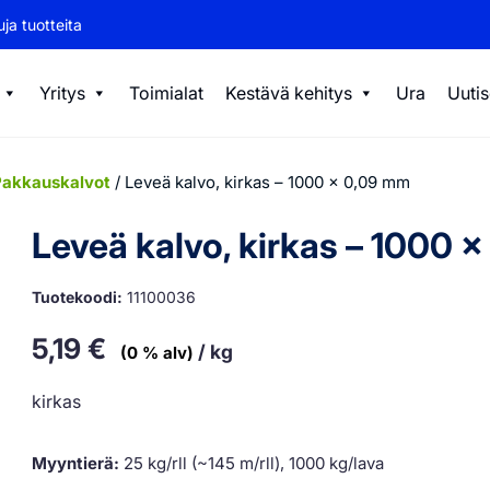
ja tuotteita
Yritys
Toimialat
Kestävä kehitys
Ura
Uutis
akkauskalvot
/ Leveä kalvo, kirkas – 1000 x 0,09 mm
Leveä kalvo, kirkas – 1000 
Tuotekoodi:
11100036
5,19
€
/ kg
(0 % alv)
kirkas
Myyntierä:
25 kg/rll (~145 m/rll), 1000 kg/lava