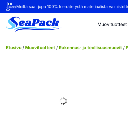
Meiltä saat jopa 100% kierrätetystä materiaalista valmistettu
Muovituotteet
Etusivu
/
Muovituotteet
/
Rakennus- ja teollisuusmuovit
/
P