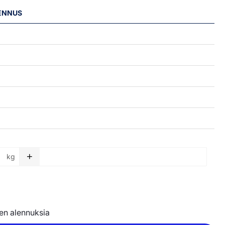
LENNUS
+
kg
Leveä kalvo, kirkas - 1000 x 0,09 mm määrä
nen alennuksia