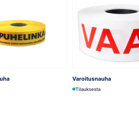
auha
Varoitusnauha
Tilauksesta