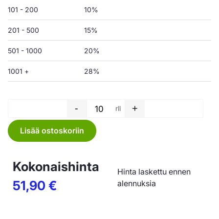
101 - 200
10%
201 - 500
15%
501 - 1000
20%
1001 +
28%
-
+
rll
Muovinkeräyssäkki - 1350 x 1
Lisää ostoskoriin
Kokonaishinta
Hinta laskettu ennen
51,90
€
alennuksia