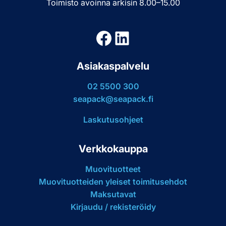
Toimisto avoinna arkisin 8.00–15.00
Facebook
LinkedIn
Asiakaspalvelu
02 5500 300
seapack@seapack.fi
Laskutusohjeet
Verkkokauppa
Muovituotteet
Muovituotteiden yleiset toimitusehdot
Maksutavat
Kirjaudu / rekisteröidy