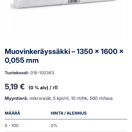
Muovinkeräyssäkki – 1350 x 1600 x
0,055 mm
Tuotekoodi:
016-100363
5,19
€
/ rll
(0 % alv)
Myyntierä:
mikroreiät, 5 kpl/rll, 10 rll/ltk, 500 rll/lava
MÄÄRÄ
HINTA / ALENNUS
0 - 100
0%