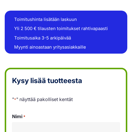
Toimitushinta lisätään laskuun
Yli 2 500 € tilausten toimitukset rahtivapaasti
Toimitusaika 3-5 arkipäivää
Myynti ainoastaan yritysasiakkaille
Kysy lisää tuotteesta
"
" näyttää pakolliset kentät
*
Nimi
*