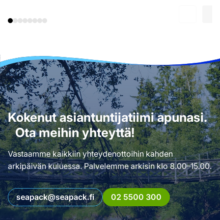
Kokenut asiantuntijatiimi apunasi.
Ota meihin yhteyttä!
Vastaamme kaikkiin yhteydenottoihin kahden
arkipäivän kuluessa. Palvelemme arkisin klo 8.00–15.00.
seapack@seapack.fi
02 5500 300