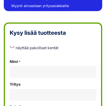
Myynti ainoastaan yritysasiakkaille
Kysy lisää tuotteesta
"
" näyttää pakolliset kentät
*
Nimi
*
Yritys