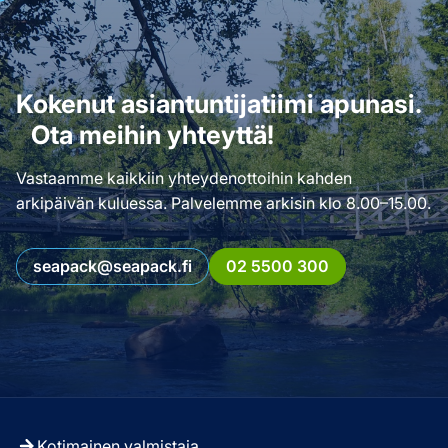
Kokenut asiantuntijatiimi apunasi.
Ota meihin yhteyttä!
Vastaamme kaikkiin yhteydenottoihin kahden
arkipäivän kuluessa. Palvelemme arkisin klo 8.00–15.00.
seapack@seapack.fi
02 5500 300
Kotimainen valmistaja