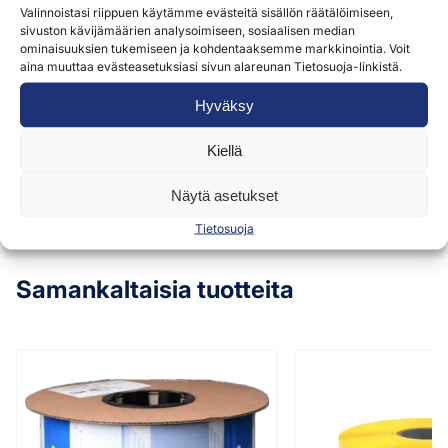
Valinnoistasi riippuen käytämme evästeitä sisällön räätälöimiseen,
palveluidemme tarjoamiseen ja toimittamiseen.
sivuston kävijämäärien analysoimiseen, sosiaalisen median
Lisätietoja löydät
tietosuojaselosteestamme »
ominaisuuksien tukemiseen ja kohdentaaksemme markkinointia. Voit
aina muuttaa evästeasetuksiasi sivun alareunan Tietosuoja-linkistä.
Hyväksy
Lähetä
Kiellä
Näytä asetukset
Tietosuoja
Samankaltaisia tuotteita