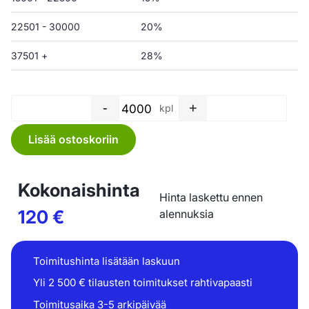
22501 - 30000
20%
37501 +
28%
-
+
kpl
Sivusaumapussi Blokissa - 17
Lisää ostoskoriin
Kokonaishinta
Hinta laskettu ennen
120
€
alennuksia
Toimitushinta lisätään laskuun
Yli 2 500 € tilausten toimitukset rahtivapaasti
Toimitusaika 3-5 arkipäivää