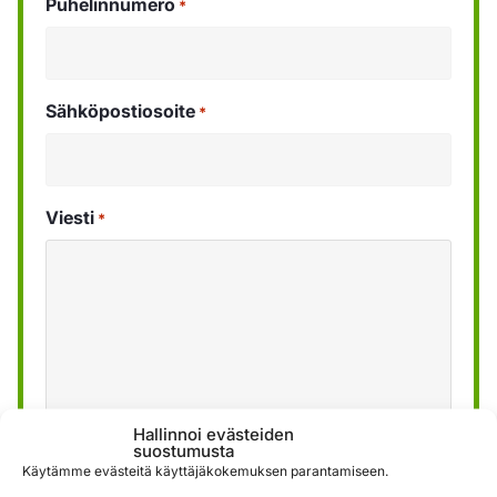
Puhelinnumero
*
Sähköpostiosoite
*
Viesti
*
Hallinnoi evästeiden
suostumusta
Käytämme evästeitä käyttäjäkokemuksen parantamiseen.
Käytämme lomakkeen kautta saatuja tietoja