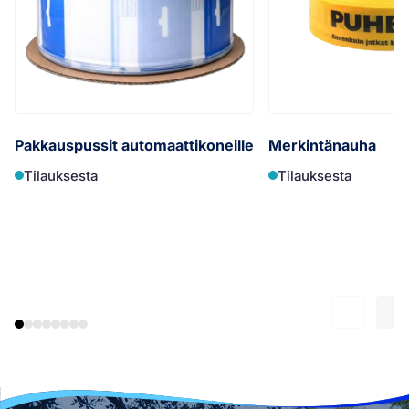
Pakkauspussit automaattikoneille
Merkintänauha
Tilauksesta
Tilauksesta